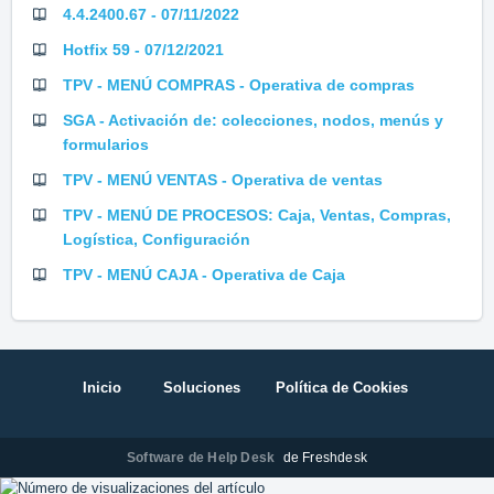
4.4.2400.67 - 07/11/2022
Hotfix 59 - 07/12/2021
TPV - MENÚ COMPRAS - Operativa de compras
SGA - Activación de: colecciones, nodos, menús y
formularios
TPV - MENÚ VENTAS - Operativa de ventas
TPV - MENÚ DE PROCESOS: Caja, Ventas, Compras,
Logística, Configuración
TPV - MENÚ CAJA - Operativa de Caja
Inicio
Soluciones
Política de Cookies
Software de Help Desk
de Freshdesk