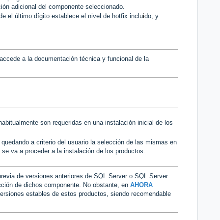
ción adicional del componente seleccionado.
i
e el último dígito establece el nivel de hotfix inclu
do, y
accede a la documentación técnica y funcional de la
abitualmente son requeridas en una instalación inicial de los
, quedando a criterio del usuario la selección de las mismas en
se va a proceder a la instalación de los productos.
n previa de versiones anteriores de SQL Server o SQL Server
cción de dichos componente. No obstante, en
AHORA
versiones estables de estos productos, siendo recomendable