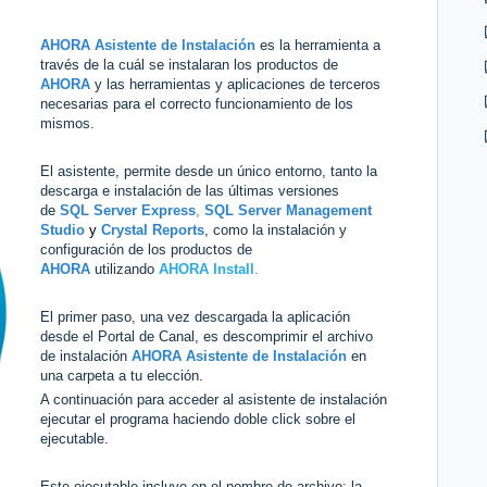
AHORA Asistente de Instalación
es la herramienta a
través de la cuál se instalaran los productos de
AHORA
y las herramientas y aplicaciones de terceros
necesarias para el correcto funcionamiento de los
mismos.
El asistente, permite desde un único entorno, tanto la
descarga e instalación de las últimas versiones
de
SQL Server Express
,
SQL Server Management
Studio
y
Crystal Reports
, como la instalación y
configuración de los productos de
AHORA
utilizando
AHORA Install
.
El primer paso, una vez descargada la aplicación
desde el Portal de Canal, es descomprimir el archivo
de instalación
AHORA Asistente de Instalación
en
una carpeta a tu elección.
A continuación para acceder al asistente de instalación
ejecutar el programa haciendo doble click sobre el
ejecutable.
Este ejecutable incluye en el nombre de archivo; la