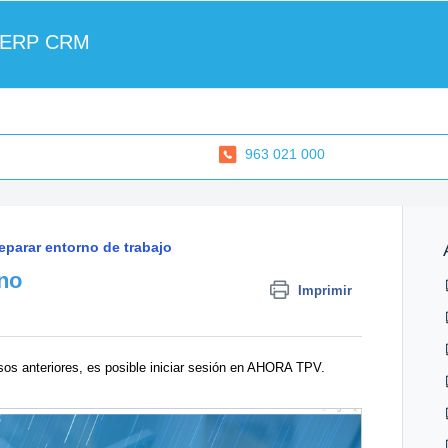
 ERP CRM
963 021 000
reparar entorno de trabajo
rno
Imprimir
asos anteriores, es posible iniciar sesión en AHORA TPV.