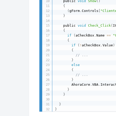
    public 
void
Show
(
)
{
(
gForm
.
Controls
[
"Client
}
    public 
void
Check_Click
(
I
{
if
(
aCheckBox
.
Name 
==
"
{
if
(
!
aCheckBox
.
Value
)
{
// ...
}
else
{
// ...
}
        AhoraCore
.
VBA
.
Interac
}
}
}
}