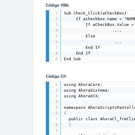
Código VB6:
Sub Check_Click(aCheckBox)

     If acheckbox.name = "NOMB
         If aCheckBox.Value = 
                     ...

         Else 

                     ...

         End If

     End If

End Sub
Código C#:
using AhoraCore
;
using AhoraSistema
;
using AhoraOCX
;
{
  public class AhoraCl_frmCli
{