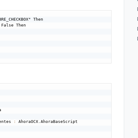
RE_CHECKBOX" Then

False Then 

entes 
:
 AhoraOCX
.
AhoraBaseScript
