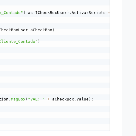
e_Contado"
]
 as ICheckBoxUser
)
.
ActivarScripts 
=
 true
;
CheckBoxUser aCheckBox
)
Cliente_Contado"
)
tion
.
MsgBox
(
"VAL: "
+
 aCheckBox
.
Value
)
;