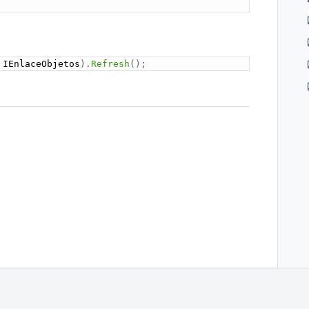
 IEnlaceObjetos
)
.
Refresh
(
)
;