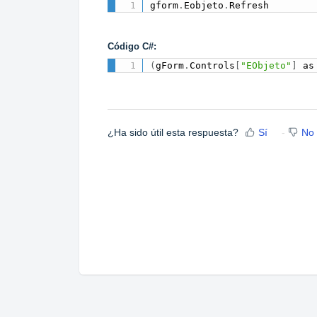
gform
.
Eobjeto
.
Refresh
Código C#:
(
gForm
.
Controls
[
"EObjeto"
]
 as
¿Ha sido útil esta respuesta?
Sí
No