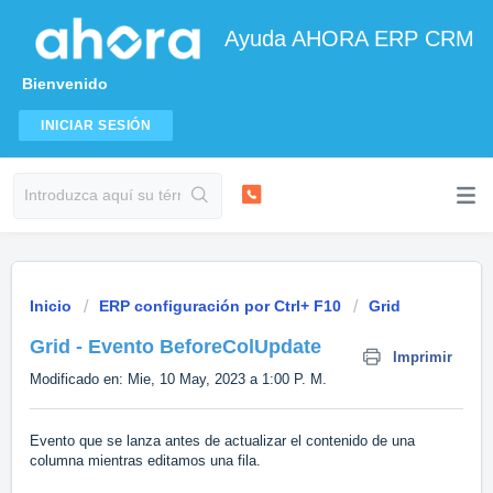
Ayuda AHORA ERP CRM
Bienvenido
INICIAR SESIÓN
Inicio
ERP configuración por Ctrl+ F10
Grid
Grid - Evento BeforeColUpdate
Imprimir
Modificado en: Mie, 10 May, 2023 a 1:00 P. M.
Evento que se lanza antes de actualizar el contenido de una
columna mientras editamos una fila.