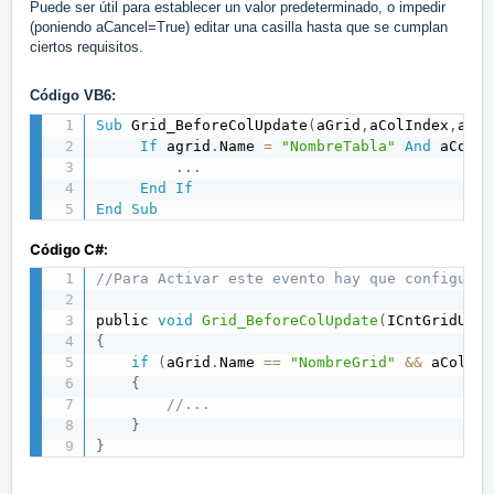
Puede ser útil para establecer un valor predeterminado, o impedir
(poniendo aCancel=True) editar una casilla hasta que se cumplan
ciertos requisitos.
Código VB6:
Sub
 Grid_BeforeColUpdate
(
aGrid
,
aColIndex
,
aOld
If
 agrid
.
Name 
=
"NombreTabla"
And
 aColIn
.
.
.
End
If
End
Sub
Código C#:
//Para Activar este evento hay que configurar
public 
void
Grid_BeforeColUpdate
(
ICntGridUsua
{
if
(
aGrid
.
Name 
==
"NombreGrid"
&&
 aColInd
{
//...
}
}