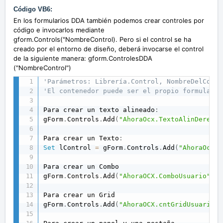
Código VB6:
En los formularios DDA también podemos crear controles por
código e invocarlos mediante
gform.Controls("NombreControl). Pero si el control se ha
creado por el entorno de diseño, deberá invocarse el control
de la siguiente manera: gform.ControlesDDA
("NombreControl")
'Parámetros: Librería.Control, NombreDelContr
'El contenedor puede ser el propio formulario
Para crear un texto alineado
:
gForm
.
Controls
.
Add
(
"AhoraOcx.TextoAlinDerecha
Para crear un Texto
:
Set
 lControl 
=
 gForm
.
Controls
.
Add
(
"AhoraOcx.T
Para crear un Combo

gForm
.
Controls
.
Add
(
"AhoraOCX.ComboUsuario"
,
"
Para crear un Grid

gForm
.
Controls
.
Add
(
"AhoraOCX.cntGridUsuario"
,