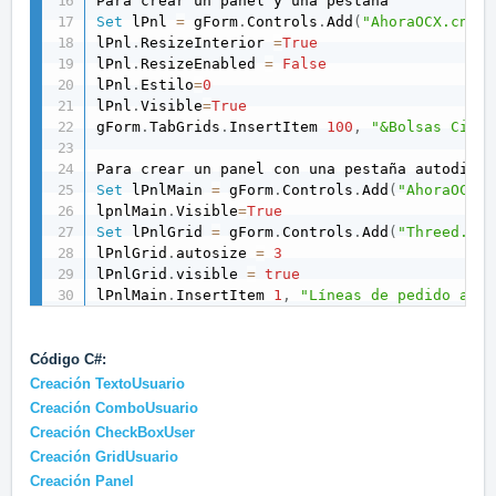
Set
 lPnl 
=
 gForm
.
Controls
.
Add
(
"AhoraOCX.cntPa
lPnl
.
ResizeInterior 
=
True
lPnl
.
ResizeEnabled 
=
False
lPnl
.
Estilo
=
0
lPnl
.
Visible
=
True
gForm
.
TabGrids
.
InsertItem 
100
,
"&Bolsas Cierr
Para crear un panel con una pestaña autodimen
Set
 lPnlMain 
=
 gForm
.
Controls
.
Add
(
"AhoraOCX.C
lpnlMain
.
Visible
=
True
Set
 lPnlGrid 
=
 gForm
.
Controls
.
Add
(
"Threed.SSP
lPnlGrid
.
autosize 
=
3
lPnlGrid
.
visible 
=
true
lPnlMain
.
InsertItem 
1
,
"Líneas de pedido agru
Código C#:
Creación TextoUsuario
Creación ComboUsuario
Creación CheckBoxUser
Creación GridUsuario
Creación Panel