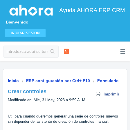
Ayuda AHORA ERP CRM
Bienvenido
INICIAR SESIÓN
Inicio
ERP configuración por Ctrl+ F10
Formulario
Crear controles
Imprimir
Modificado en: Mie, 31 May, 2023 a 9:59 A. M.
Útil para cuando queremos generar una serie de controles nuevos
sin depender del asistente de creación de controles manual.