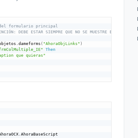
del formulario principal
ENCIÓN: DEBE ESTAR SIEMPRE QUE NO SE MUESTRE EL FORMULAR
objetos
.
dameforms
(
"AhoraObjLinks"
)
frmColMultiple_IE"
Then
aption que quieras"
AhoraOCX
.
AhoraBaseScript
