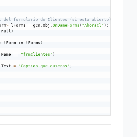
t del formulario de Clientes (si está abierto)
orm
>
 lForms 
=
 gCn
.
Obj
.
OnDameForms
(
"AhoraCl"
)
;
 null
)
m lForm in lForms
)
.
Name 
==
"frmClientes"
)
.
Text 
=
"Caption que quieras"
;
;
;