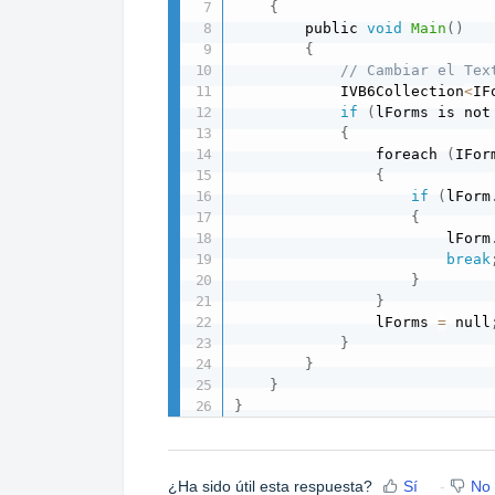
{
        public 
void
Main
(
)
{
// Cambiar el Tex
            IVB6Collection
<
IF
if
(
lForms is not
{
                foreach 
(
IFor
{
if
(
lForm
{
                        lForm
break
}
}
                lForms 
=
 null
}
}
}
}
¿Ha sido útil esta respuesta?
Sí
No