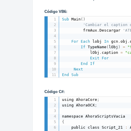
Código VB6:
Sub
 Main
(
)
'Cambiar el caption 
         frmAux
.
Descargar 
'AT
For
Each
 lobj 
In
 gcn
.
obj
.
If
 TypeName
(
lObj
)
=
"
			lObj
.
caption 
=
"c
Exit
For
End
If
Next
End
Sub
Código C#:
using AhoraCore
;
using AhoraOCX
;
{
    public class Script_21 
:
 