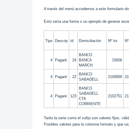
A través del menú accedemos a este formulario do
Esto sería una forma o un ejemplo de generar eso
Tipo
Descrip
Id
Domiciliación
Nº Ini
Nº
BANCO
4
Pagaré
24
BANCA
15606
MARCH
BANCO
4
Pagaré
22
2100000
21
SABADELL
BANCO
SABADELL
4
Pagaré
123
2102751
21
CTA
CORRIENTE
Tanto la serie como el sufijo son valores fijos, v
Posibles valores para la columna formato y que us