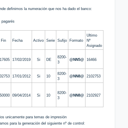
nde definimos la numeración que nos ha dado el banco:
s pagarés
Ultimo
 Fin
Fecha
Activo
Serie
Sufijo
Formato
Nº
Asignado
8200-
17605
17/02/2019
Si
DE
@NN5@
16466
3
8200-
02753
17/01/2012
Si
10
@NN8@
2102753
3
8200-
50000
09/04/2014
Si
10
@NN8@
2102927
3
álidos unicamente para temas de impresión
amos para la generación del siguiente nº de control: