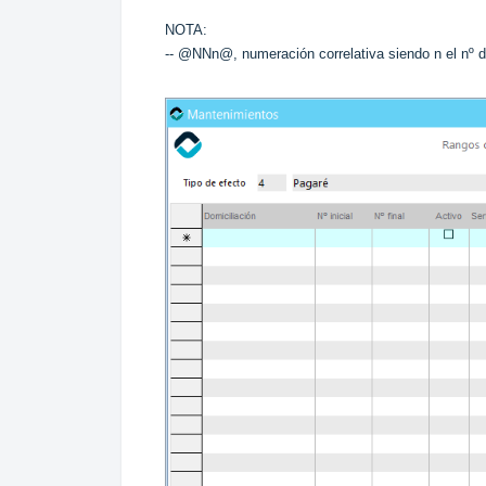
NOTA:
-- @NNn@, numeración correlativa siendo n el nº de