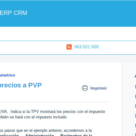
 ERP CRM
963 021 000
ámetros
precios a PVP
Imprimir
, Indica si la TPV mostrará los precios con el impuesto
mbién se hará con el impuesto incluido.
s pasos que en el ejemplo anterior, accedemos a la
aplicación → Administración → Parámetros de la