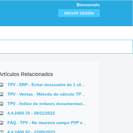
Bienvenido
INICIAR SESIÓN
Artículos Relacionados
TPV - ERP - Evitar descuadre de 1 céntimo y mostrar los precios a PVP
TPV - Ventas - Método de cálculo TPV TOTALES PVP
TPV - Índice de enlaces documentación
4.4.2400.70 - 28/11/2022
FAQ - TPV - No muestra campo PVP en la tabla de líneas
4.4.2400.92 - 22/05/2023