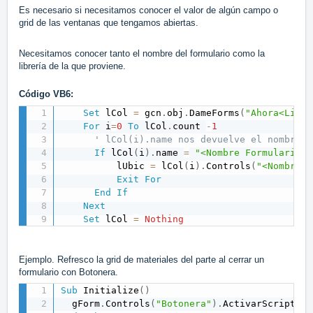
Es necesario si necesitamos conocer el valor de algún campo o
grid de las ventanas que tengamos abiertas.
Necesitamos conocer tanto el nombre del formulario como la
librería de la que proviene.
Código VB6:
Set
 lCol 
=
 gcn
.
obj
.
DameForms
(
"Ahora<Libre
For
 i
=
0
To
 lCol
.
count 
-
1
' lCol(i).name nos devuelve el nombre d
If
 lCol
(
i
)
.
name 
=
"<Nombre Formulario>"
          lUbic 
=
 lCol
(
i
)
.
Controls
(
"<Nombre C
Exit
For
End
If
Next
Set
 lCol 
=
Nothing
Ejemplo. Refresco la grid de materiales del parte al cerrar un
formulario con Botonera.
Sub
 Initialize
(
)
  gForm
.
Controls
(
"Botonera"
)
.
ActivarScripts 
=