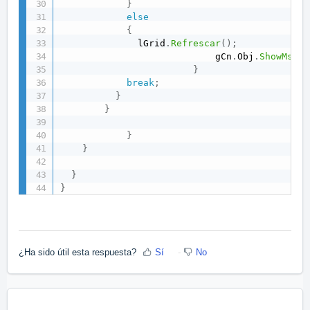
}
else
{
              lGrid
.
Refrescar
(
)
;
                            gCn
.
Obj
.
ShowMsgBo
}
break
;
}
}
}
}
}
}
¿Ha sido útil esta respuesta?
Sí
No