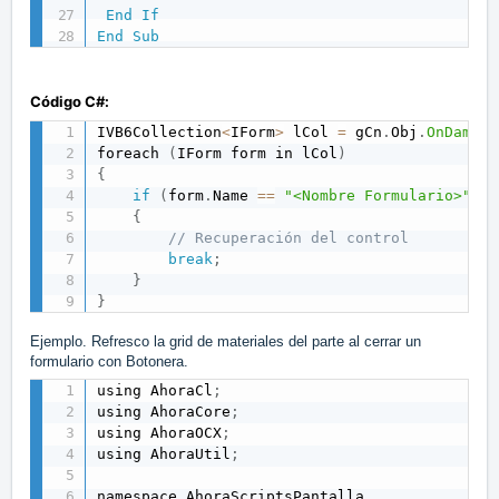
End
If
End
Sub
Código C#:
IVB6Collection
<
IForm
>
 lCol 
=
 gCn
.
Obj
.
OnDameFo
foreach 
(
IForm form in lCol
)
{
if
(
form
.
Name 
==
"<Nombre Formulario>"
)
{
// Recuperación del control
break
;
}
}
Ejemplo. Refresco la grid de materiales del parte al cerrar un
formulario con Botonera.
using AhoraCl
;
using AhoraCore
;
using AhoraOCX
;
using AhoraUtil
;