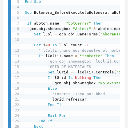
End
Sub
Sub
 Botonera_BeforeExecute
(
aBotonera
,
 aBoton
,
If
 aboton
.
name 
=
"botCerrar"
Then
  gcn
.
obj
.
showmsgbox 
"Antes:"
&
 aboton
.
name  

Set
 lCol 
=
 gcn
.
obj
.
DameForms
(
"AhoraPartes
For
 i
=
0
To
 lCol
.
count 
-
1
' lCol(i).name nos devuelve el nombre d
If
 lCol
(
i
)
.
name 
=
"frmParte"
Then
'gcn.obj.showmsgbox  lCol(i).Contro
'GRID DE MATERIALES
Set
 lGrid 
=
  lCol
(
i
)
.
Controls
(
"grdL
If
 lGrid 
Is
Nothing
Then
             gcn
.
obj
.
showmsgbox 
"No existe"
Else
'inserto linea por bbdd.
            lGrid
.
refrescar                

End
If
Exit
For
End
If
Next