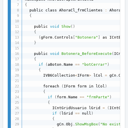
{
  public class AhoraCl_frmClientes 
:
 AhoraOCX
{
    public 
void
Show
(
)
{
(
gForm
.
Controls
[
"Botonera"
]
 as ICntBoto
}
    public 
void
Botonera_BeforeExecute
(
ICntBo
{
if
(
aBoton
.
Name 
==
"botCerrar"
)
{
        IVB6Collection
<
IForm
>
 lCol 
=
 gCn
.
Obj
.
        foreach 
(
IForm form in lCol
)
{
if
(
form
.
Name 
==
"frmParte"
)
{
            ICntGridUsuario lGrid 
=
(
ICntGrid
if
(
lGrid 
==
 null
)
{
              gCn
.
Obj
.
ShowMsgBox
(
"No existe"
)