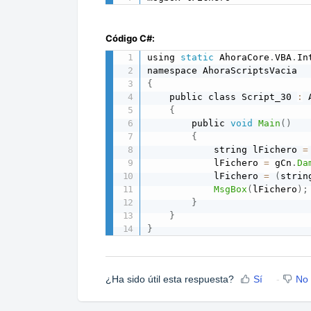
Código C#:
using 
static
 AhoraCore
.
VBA
.
In
{
    public class Script_30 
:
 
{
        public 
void
Main
(
)
{
            string lFichero 
=
            lFichero 
=
 gCn
.
Da
            lFichero 
=
(
strin
MsgBox
(
lFichero
)
;
}
}
}
¿Ha sido útil esta respuesta?
Sí
No