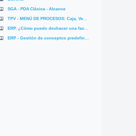
SGA - PDA Clásica - Alcance
TPV - MENÚ DE PROCESOS: Caja, Ventas, Compras, Logística, Configuración
ERP. ¿Cómo puedo deshacer una facturación de contratos de cuotas?
ERP - Gestión de conceptos predefinidos de asientos
I WHERE Id=1"
)