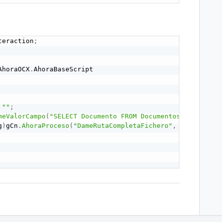
teraction
;
AhoraOCX
.
AhoraBaseScript

""
;
meValorCampo
(
"SELECT Documento FROM Documentos_Documento
g
)
gCn
.
AhoraProceso
(
"DameRutaCompletaFichero"
,
 out _
,
 lFi