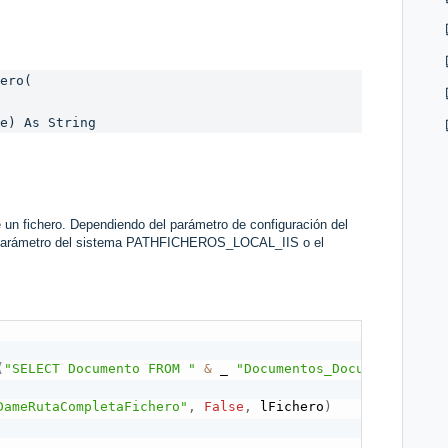
ue) As String 
e un fichero. Dependiendo del parámetro de configuración del
parámetro del sistema PATHFICHEROS_LOCAL_IIS o el
(
"SELECT Documento FROM "
&
 _ 
"Documentos_Documento_CEES
DameRutaCompletaFichero"
,
False
,
 lFichero
)