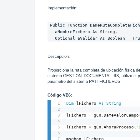
Implementación:
 Public Function DameRutaCompletaFichero(

   aNombreFichero As String,

   Optional aValidar As Boolean = Tr
Descripción:
Proporciona la ruta completa de ubicación física d
sistema GESTION_DOCUMENTAL_IIS, utiliza el 
parámetro del sistema PATHFICHEROS
Código VB6:
Dim
 lFichero 
As
String
lFichero 
=
 gCn
.
DameValorCampo
lFichero 
=
 gCn
.
AhoraProceso
(
"
msgbox lFichero