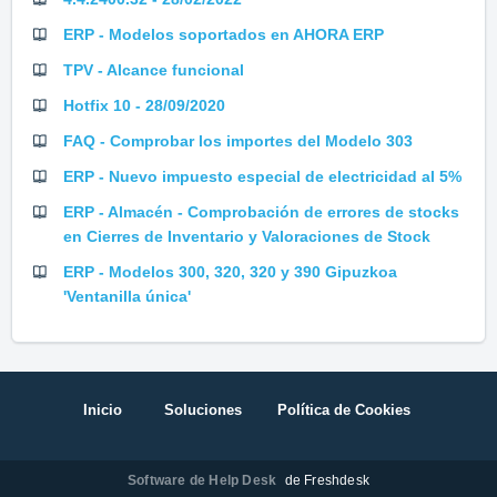
ERP - Modelos soportados en AHORA ERP
TPV - Alcance funcional
Hotfix 10 - 28/09/2020
FAQ - Comprobar los importes del Modelo 303
ERP - Nuevo impuesto especial de electricidad al 5%
ERP - Almacén - Comprobación de errores de stocks
en Cierres de Inventario y Valoraciones de Stock
ERP - Modelos 300, 320, 320 y 390 Gipuzkoa
'Ventanilla única'
Inicio
Soluciones
Política de Cookies
Software de Help Desk
de Freshdesk