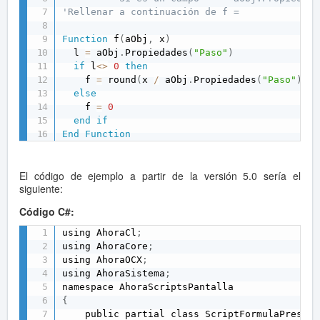
'Rellenar a continuación de f =
Function
 f
(
aObj
,
 x
)
  l 
=
 aObj
.
Propiedades
(
"Paso"
)
if
 l
<
>
0
then
    f 
=
 round
(
x 
/
 aObj
.
Propiedades
(
"Paso"
)
,
2
else
    f 
=
0
end
if
End
Function
El código de ejemplo a partir de la versión 5.0 sería el
siguiente:
Código C#:
using AhoraCl
;
using AhoraCore
;
using AhoraOCX
;
using AhoraSistema
;
{
    public partial class ScriptFormulaPresent