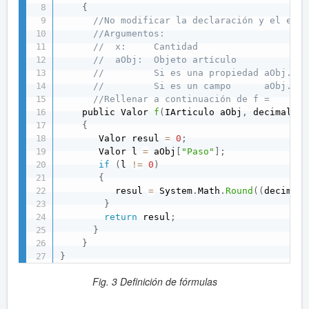
{
//No modificar la declaración y el end 
//Argumentos:
//  x:     Cantidad
//  aObj:  Objeto artículo
//         Si es una propiedad aObj.Pro
//         Si es un campo      aObj.Pro
//Rellenar a continuación de f =
    public Valor 
f
(
IArticulo aObj
,
 decimal x
)
{
       Valor resul 
=
0
;
       Valor l 
=
 aObj
[
"Paso"
]
;
if
(
l 
!=
0
)
{
          resul 
=
 System
.
Math
.
Round
(
(
decimal
)
}
return
 resul
;
}
}
}
Fig. 3 Definición de fórmulas