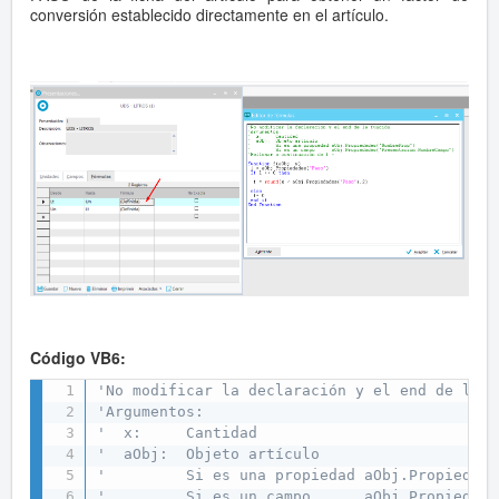
conversión establecido directamente en el artículo.
Código VB6:
'No modificar la declaración y el end de la f
'Argumentos:
'  x:     Cantidad
'  aObj:  Objeto artículo
'         Si es una propiedad aObj.Propiedade
'         Si es un campo      aObj.Propiedade