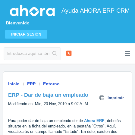
Ayuda AHORA ERP CRM
Bienvenido
INICIAR SESIÓN
Inicio
ERP
Entorno
ERP - Dar de baja un empleado
Imprimir
Modificado en: Mie, 20 Nov, 2019 a 9:02 A. M.
Para poder dar de baja un empleado desde
Ahora ERP
, deberás
situarte en la ficha del empleado, en la pestaña "Otros". Aquí,
visualizarás un campo llamado "Estado". En éste, existen dos