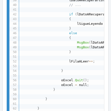
                        lDatoARecuperarColumn
// ...
if
(
lDatoARecuperarCo
{
                            lSigueLeyendo 
=
 f
}
else
{
MsgBox
(
lDatoARecu
MsgBox
(
lDatoARecu
}
                        lFilaALeer
++
;
}
                    oExcel
.
Quit
(
)
;
                    oExcel 
=
 null
;
}
}
}