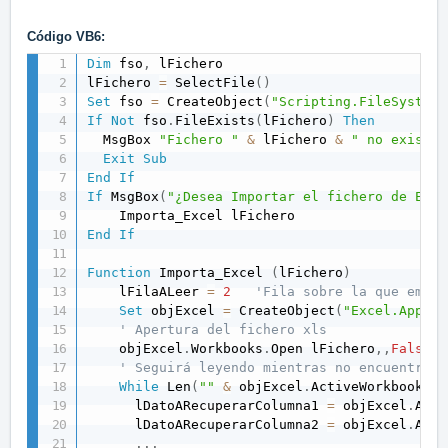
Código VB6:
Dim
 fso
,
 lFichero

lFichero 
=
 SelectFile
(
)
Set
 fso 
=
 CreateObject
(
"Scripting.FileSystemO
If
Not
 fso
.
FileExists
(
lFichero
)
Then
  MsgBox 
"Fichero "
&
 lFichero 
&
" no existen
Exit
Sub
End
If
If
 MsgBox
(
"¿Desea Importar el fichero de Exce
End
If
Function
 Importa_Excel 
(
lFichero
)
    lFilaALeer 
=
2
'Fila sobre la que empez
Set
 objExcel 
=
 CreateObject
(
"Excel.Applic
' Apertura del fichero xls
    objExcel
.
Workbooks
.
Open lFichero
,
,
False
' Seguirá leyendo mientras no encuentre u
While
 Len
(
""
&
 objExcel
.
ActiveWorkbook
.
Sh
      lDatoARecuperarColumna1 
=
 objExcel
.
Acti
      lDatoARecuperarColumna2 
=
 objExcel
.
Acti
.
.
.