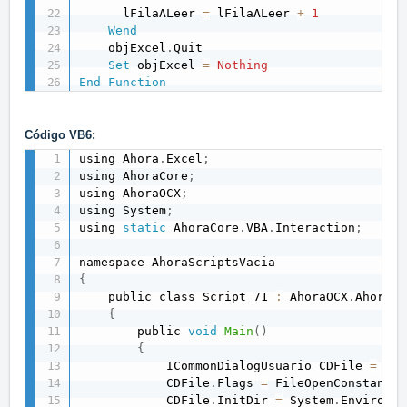
      lFilaALeer 
=
 lFilaALeer 
+
1
Wend
    objExcel
.
Quit  

Set
 objExcel 
=
Nothing
End
Function
Código VB6:
using Ahora
.
Excel
;
using AhoraCore
;
using AhoraOCX
;
using System
;
using 
static
 AhoraCore
.
VBA
.
Interaction
;
{
    public class Script_71 
:
 AhoraOCX
.
AhoraBa
{
        public 
void
Main
(
)
{
            ICommonDialogUsuario CDFile 
=
 new
            CDFile
.
Flags 
=
 FileOpenConstants
.
            CDFile
.
InitDir 
=
 System
.
Environme