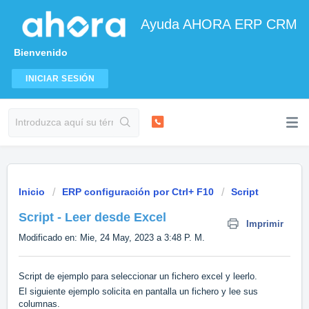
Ayuda AHORA ERP CRM
Bienvenido
INICIAR SESIÓN
Inicio
ERP configuración por Ctrl+ F10
Script
Script - Leer desde Excel
Imprimir
Modificado en: Mie, 24 May, 2023 a 3:48 P. M.
Script de ejemplo para seleccionar un fichero excel y leerlo.
El siguiente ejemplo solicita en pantalla un fichero y lee sus
columnas.