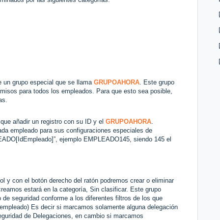
te un grupo especial que se llama
GRUPOAHORA
. Este grupo
permisos para todos los empleados. Para que esto sea posible,
sas.
que añadir un registro con su ID y el
GRUPOAHORA
.
cada empleado para sus configuraciones especiales de
LEADO[IdEmpleado]”, ejemplo EMPLEADO145, siendo 145 el
l y con el botón derecho del ratón podremos crear o eliminar
eamos estará en la categoría, Sin clasificar. Este grupo
e seguridad conforme a los diferentes filtros de los que
empleado) Es decir si marcamos solamente alguna delegación
 seguridad de Delegaciones, en cambio si marcamos