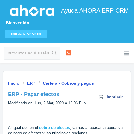
Ayuda AHORA ERP CRM
Bienvenido
INICIAR SESIÓN
Inicio
ERP
Cartera - Cobros y pagos
ERP - Pagar efectos
Imprimir
Modificado en: Lun, 2 Mar, 2020 a 12:06 P. M.
Al igual que en el
cobro de efectos
, vamos a repasar la operativa
de pago de efectos y las principales opciones.