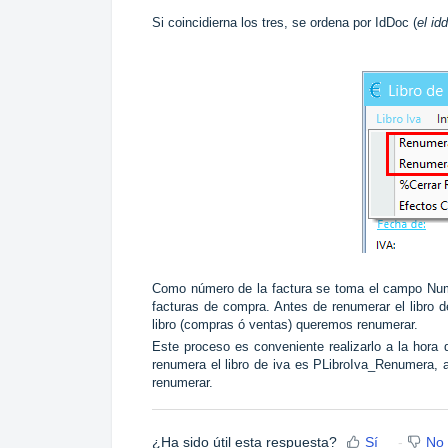
Si coincidierna los tres, se ordena por IdDoc (
el id
Como número de la factura se toma el campo Num
facturas de compra. Antes de renumerar el libro d
libro (compras ó ventas) queremos renumerar.
Este proceso es conveniente realizarlo a la hora 
renumera el libro de iva es PLibroIva_Renumera, a
renumerar.
¿Ha sido útil esta respuesta?
Sí
No