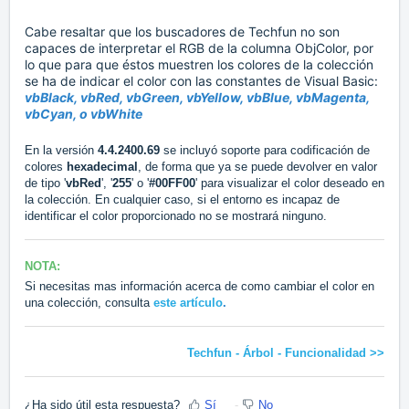
Cabe resaltar que los buscadores de Techfun no son
capaces de interpretar el RGB de la columna ObjColor, por
lo que para que éstos muestren los colores de la colección
se ha de indicar el color con las constantes de Visual Basic:
vbBlack, vbRed, vbGreen, vbYellow, vbBlue, vbMagenta,
vbCyan, o vbWhite
En la versión
4.4.2400.69
se incluyó soporte para codificación de
colores
hexadecimal
, de forma que ya se puede devolver en valor
de tipo '
vbRed
', '
255
' o '
#
00FF00
' para visualizar el color deseado en
la colección. En cualquier caso, si el entorno es incapaz de
identificar el color proporcionado no se mostrará ninguno.
NOTA:
Si necesitas mas información acerca de como cambiar el color en
una colección, consulta
este artículo
.
Techfun - Árbol - Funcionalidad >>
¿Ha sido útil esta respuesta?
Sí
No