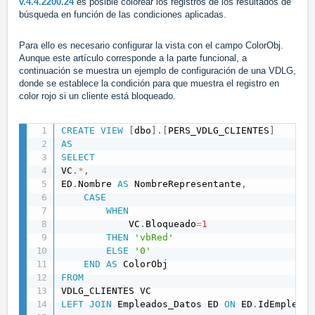
v.4.4.2200.24
es posible colorear los registros de los resultados de
búsqueda en función de las condiciones aplicadas.
Para ello es necesario configurar la vista con el campo ColorObj.
Aunque este artículo corresponde a la parte funcional, a
continuación se muestra un ejemplo de configuración de una VDLG,
donde se establece la condición para que muestra el registro en
color rojo si un cliente está bloqueado.
CREATE
VIEW
[
dbo
]
.
[
PERS_VDLG_CLIENTES
]
AS
SELECT
VC
.
*
,
ED
.
Nombre 
AS
 NombreRepresentante
,
CASE
WHEN
			VC
.
Bloqueado
=
1
THEN
'vbRed'
ELSE
'0'
END
AS
FROM
LEFT
JOIN
 Empleados_Datos ED 
ON
 ED
.
IdEmpleado