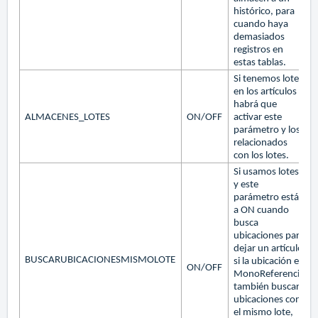
histórico, para
cuando haya
demasiados
registros en
estas tablas.
Si tenemos lotes
en los artículos
habrá que
ALMACENES_LOTES
ON/OFF
activar este
parámetro y los
relacionados
con los lotes.
Si usamos lotes,
y este
parámetro está
a ON cuando
busca
ubicaciones para
dejar un artículo
BUSCARUBICACIONESMISMOLOTE
si la ubicación es
ON/OFF
MonoReferencia
también buscará
ubicaciones con
el mismo lote,