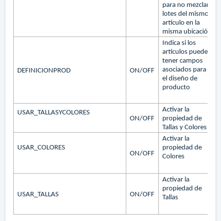
para no mezclar
lotes del mismo
artículo en la
misma ubicación
Indica si los
artículos pueden
tener campos
asociados para
DEFINICIONPROD
ON/OFF
el diseño de
producto
Activar la
USAR_TALLASYCOLORES
ON/OFF
propiedad de
Tallas y Colores
Activar la
USAR_COLORES
propiedad de
ON/OFF
Colores
Activar la
propiedad de
USAR_TALLAS
ON/OFF
Tallas