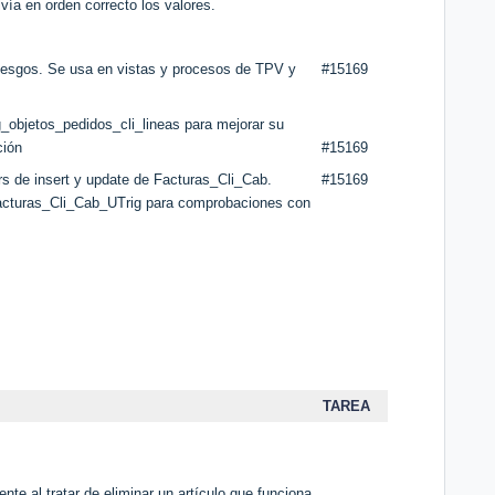
vía en orden correcto los valores.
iesgos. Se usa en vistas y procesos de TPV y
#15169
g_objetos_pedidos_cli_lineas para mejorar su
ción
#15169
rs de insert y update de Facturas_Cli_Cab.
#15169
acturas_Cli_Cab_UTrig para comprobaciones con
TAREA
nte al tratar de eliminar un artículo que funciona