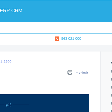
 ERP CRM
963 021 000
.4.2200
Imprimir