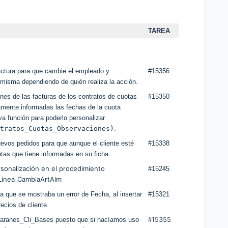
TAREA
factura para que cambie el empleado y
#15356
misma dependiendo de quién realiza la acción.
nes de las facturas de los contratos de cuotas
#15350
mente informadas las fechas de la cuota
 función para poderlo personalizar
tratos_Cuotas_Observaciones)
.
evos pedidos para que aunque el cliente esté
#15338
tas que tiene informadas en su ficha.
rsonalización en el procedimiento
#15245
Linea_CambiaArtAlm
a que se mostraba un error de Fecha, al insertar
#15321
recios de cliente.
15355
lbaranes_Cli_Bases puesto que si hacíamos uso
#