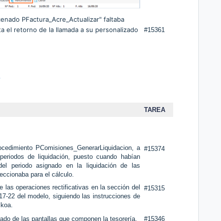
enado PFactura_Acre_Actualizar" faltaba
a el retorno de la llamada a su personalizado
#15361
A
TAREA
procedimiento PComisiones_GenerarLiquidacion, a
#15374
periodos de liquidación, puesto cuando habían
 del periodo asignado en la liquidación de las
eccionaba para el cálculo.
e las operaciones rectificativas en la sección del
#15315
7-22 del modelo, siguiendo las instrucciones de
zkoa.
trado de las pantallas que componen la tesorería,
#15346