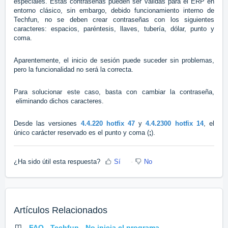
especiales.
Estas contraseñas pueden ser válidas para el ERP en
entorno clásico, sin embargo, debido funcionamiento interno de
Techfun, no se deben crear contraseñas con los siguientes
caracteres: espacios, paréntesis, llaves, tubería, dólar, punto y
coma.
Aparentemente, el inicio de sesión puede suceder sin problemas,
pero la funcionalidad no será la correcta.
Para solucionar este caso, basta con cambiar la contraseña,
eliminando dichos caracteres.
Desde las versiones
4.4.220 hotfix 47
y
4.4.2300 hotfix 14
, el
único carácter reservado es el punto y coma (
;
).
¿Ha sido útil esta respuesta?
Sí
No
Artículos Relacionados
FAQ - Techfun - No inicia el programa