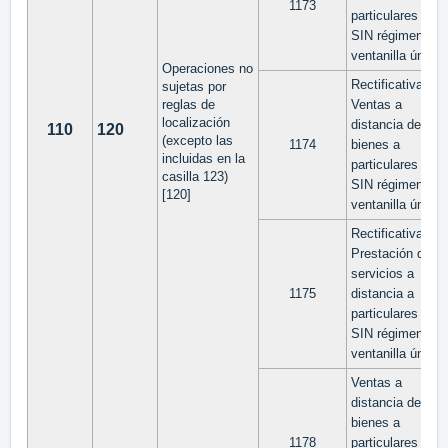
1173
particulares UE
SIN régimen de
ventanilla única
Operaciones no
Rectificativa
sujetas por
reglas de
Ventas a
localización
distancia de
110
120
(excepto las
1174
bienes a
incluidas en la
particulares UE
casilla 123)
SIN régimen de
[120]
ventanilla única
Rectificativa
Prestación de
servicios a
1175
distancia a
particulares UE
SIN régimen de
ventanilla única
Ventas a
distancia de
bienes a
1178
particulares UE