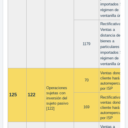
importados SIN
régimen de
ventanilla única
Rectificativa
Ventas a
distancia de
bienes a
1179
particulares UE
importados SIN
régimen de
ventanilla única
Ventas donde el
cliente hará
70
autorrepercusión
Operaciones
por ISP
sujetas con
125
122
Rectificativa de
inversión del
ventas donde el
sujeto pasivo
169
cliente hará
[122]
autorrepercusión
por ISP
Ventas a