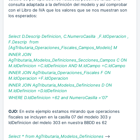
consulta adaptada a la definición del modelo y así comprobar
con el Libro de IVA que los valores que se nos muestran son
los esperados:
Select D.Descrip Definicion, C.NumeroCasilla ,F.IdOperacion ,
F.Descrip from
[AgTributaria_Operaciones_Fiscales_Campos_Modelo] M
INNER JOIN
AgTributaria_Modelos_Definiciones_Secciones_Campos C ON
M.IdDefinicion =C.IdDefinicion AND M.IdCampo =C.IdCampo
INNER JOIN AgTributaria_Operaciones_Fiscales F ON
M.IdOperacion =F.IdOperacion
INNER JOIN AgTributaria_Modelos_Definiciones D ON
M.IdDefinicion =D.IdDefinicion
WHERE D.IdDefinicion =62 and NumeroCasilla ='07'
OJO:
En este ejemplo estamos mirando que operaciones
fiscales se incluyen en la casilla 07 del modelo 303 y
IdDefinicion del mdelo 303 en nuestra BBDD es 62
Select * from AgTributaria_Modelos_Definiciones
-->