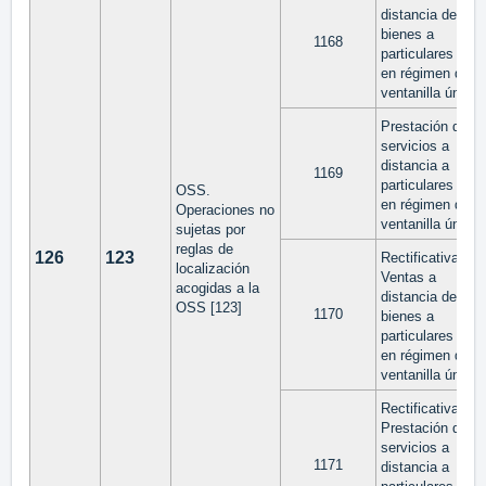
distancia de
bienes a
1168
particulares UE
en régimen de
ventanilla única
Prestación de
servicios a
distancia a
1169
particulares UE
OSS.
en régimen de
Operaciones no
ventanilla única
sujetas por
reglas de
126
123
Rectificativa
localización
Ventas a
acogidas a la
distancia de
OSS [123]
1170
bienes a
particulares UE
en régimen de
ventanilla única
Rectificativa
Prestación de
servicios a
1171
distancia a