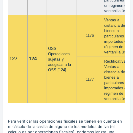
particulares UE
en régimen de
ventanilla única
Ventas a
distancia de
bienes a
1176
particulares UE
importados en
régimen de
OSS.
ventanilla única
Operaciones
127
124
sujetas y
Rectificativa
acogidas a la
Ventas a
OSS [124]
distancia de
bienes a
1177
particulares UE
importados en
régimen de
ventanilla única
Para verificar las operaciones fiscales se tienen en cuenta en
el cálculo de la casilla de alguno de los modelos de iva (el
calculo es por operaciones fiscales), podemos lanzar una