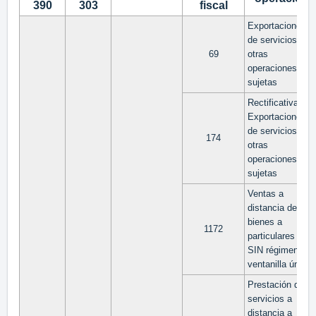
390
303
fiscal
Exportaciones
de servicios y
69
otras
operaciones no
sujetas
Rectificativa de
Exportaciones
de servicios y
174
otras
operaciones no
sujetas
Ventas a
distancia de
bienes a
1172
particulares UE
SIN régimen de
ventanilla única
Prestación de
servicios a
distancia a