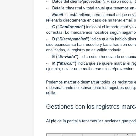
- Datos del cliente/proveedor: NIF, razón social, 
- Detalle trimestral y total anual que tenemos en 
-
Email
: si está relleno, será el email al que e
rellenarlo directamente en caso de no tener email o
-
C (“
Confirmado
”)
indica si el importe está ya v
correctas. Lo marcaremos nosotros según hagamos 
-
D (“
Discrepancias
”)
indica que ha habido discr
discrepancias se han resuelto y las cifras son corr
analizadas, el registro no es válido todavía.
-
E (“
Enviado
”)
indica si se ha enviado comunica
-
M (“
Marcar
”)
indica que se quiere marcar el re
ejemplo, enviar un e-mail a ese cliente/proveedor.
Podemos marcar o desmarcar todos los registros en 
o desmarcando selectivamente los registros que qu
rejilla.
Gestiones con los registros mar
Al pie de la pantalla tenemos las acciones que p