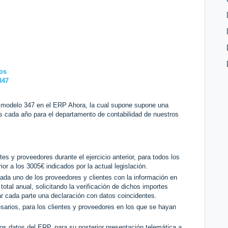
os
347
l modelo 347 en el ERP Ahora, la cual supone supone una
s cada año para el departamento de contabilidad de nuestros
es y proveedores durante el ejercicio anterior, para todos los
r a los 3005€ indicados por la actual legislación.
ada uno de los proveedores y clientes con la información en
 total anual, solicitando la verificación de dichos importes
zar cada parte una declaración con datos coincidentes.
sarios, para los clientes y proveedores en los que se hayan
los datos del ERP, para su posterior presentación telemática a