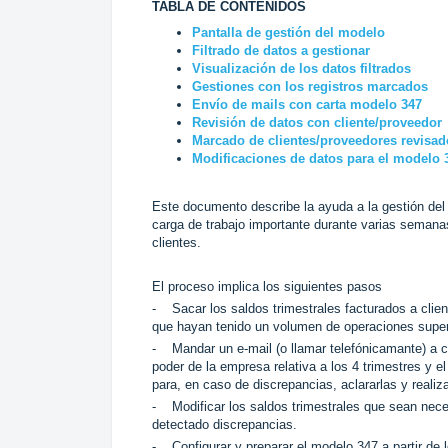
TABLA DE CONTENIDOS
Pantalla de gestión del modelo
Filtrado de datos a gestionar
Visualización de los datos filtrados
Gestiones con los registros marcados
Envío de mails con carta modelo 347
Revisión de datos con cliente/proveedor
Marcado de clientes/proveedores revisad
Modificaciones de datos para el modelo 
Este documento describe la ayuda a la gestión de
carga de trabajo importante durante varias semana
clientes.
El proceso implica los siguientes pasos
- Sacar los saldos trimestrales facturados a client
que hayan tenido un volumen de operaciones superio
- Mandar un e-mail (o llamar telefónicamante) a c
poder de la empresa relativa a los 4 trimestres y el
para, en caso de discrepancias, aclararlas y reali
- Modificar los saldos trimestrales que sean nece
detectado discrepancias.
- Configurar y preparar el modelo 347 a partir de 