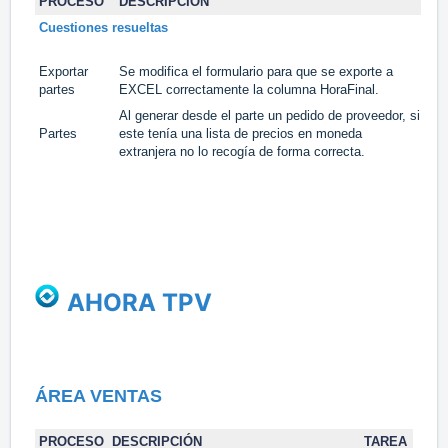
PROCESO
DESCRIPCIÓN
TA
Cuestiones resueltas
Exportar
Se modifica el formulario para que se exporte a
#1
partes
EXCEL correctamente la columna HoraFinal.
Al generar desde el parte un pedido de proveedor, si
Partes
este tenía una lista de precios en moneda
#1
extranjera no lo recogía de forma correcta.
AHORA TPV
ÁREA VENTAS
PROCESO
DESCRIPCIÓN
TAREA