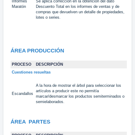
Informes
Se aplica corrección en la obtención del dato
Maratón
Descuento Total en los informes de ventas y de
#1
compras que devuelven un detalle de propiedades,
lotes o series.
ÁREA PRODUCCIÓN
PROCESO
DESCRIPCIÓN
TA
Cuestiones resueltas
A la hora de mostrar el árbol para seleccionar los
artículos a producir este no permitía
Escandallos
#1
marcar/desmarcar los productos semiterminados o
semielaborados.
ÁREA PARTES