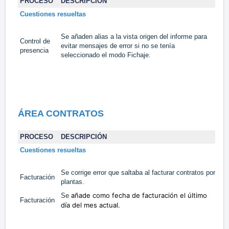
PROCESO
DESCRIPCIÓN
TA
Cuestiones resueltas
Se añaden alias a la vista origen del informe para
Control de
evitar mensajes de error si no se tenía
#1
presencia
seleccionado el modo Fichaje.
ÁREA CONTRATOS
PROCESO
DESCRIPCIÓN
TA
Cuestiones resueltas
Se corrige error que saltaba al facturar contratos por
Facturación
#1
plantas.
añade como fecha de facturación el último
Se
Facturación
#1
día del mes actual.