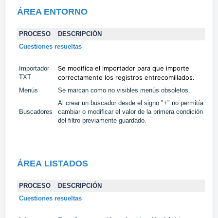
ÁREA
ENTORNO
PROCESO
DESCRIPCIÓN
TA
Cuestiones resueltas
Se modifica el importador para que importe
Importador
#1
TXT
correctamente los registros entrecomillados.
Menús
Se marcan como no visibles menús obsoletos.
#1
Al crear un buscador desde el signo "+" no permitía
Buscadores
cambiar o modificar el valor de la primera condición
#1
del filtro previamente guardado.
Á
REA
LISTADOS
PROCESO
DESCRIPCIÓN
TA
Cuestiones resueltas