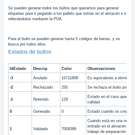
Se pueden generar todos los bultos que queramos para generar
etiquetas para ir pegando a los pallets que entran en el almacén e ir
rellenándolos mediante la PDA.
Para el bulto se pueden generar hasta 5 códigos de barras, y se
busca por todos ellos.
Estados de bultos
IdEstado
Descrip
Color
Observaciones
-3
Anulado
16711808
Es equivalente a eliminarlo
-2
Rechazado
255
Se rechaza el bulto por cal
Estado en el caso que teng
-1
Retenido
128
calidad
0
Generado
0
Estado cuando se crea el b
Cuando está en una orden 
entrado en el almacén toda
1
Validado
7059389
trabajo de preparación pero