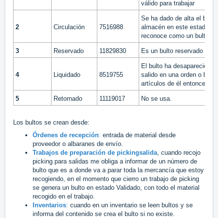
válido para trabajar
Se ha dado de alta el bulto
2
Circulación
7516988
almacén en este estado po
reconoce como un bulto vál
3
Reservado
11829830
Es un bulto reservado en u
El bulto ha desaparecido d
4
Liquidado
8519755
salido en una orden o bien
artículos de él entonces el 
5
Retornado
11119017
No se usa.
Los bultos se crean desde:
Órdenes de recepción
:
entrada de material desde
proveedor o albaranes de envío.
Trabajos de preparación de picking
salida
, cuando recojo
picking para salidas me obliga a informar de un número de
bulto que es a donde va a parar toda la mercancía que estoy
recogiendo, en el momento que cierro un trabajo de picking
se genera un bulto en estado Validado, con todo el material
recogido en el trabajo.
Inventarios
:
cuando en un inventario se leen bultos y se
informa del contenido se crea el bulto si no existe.