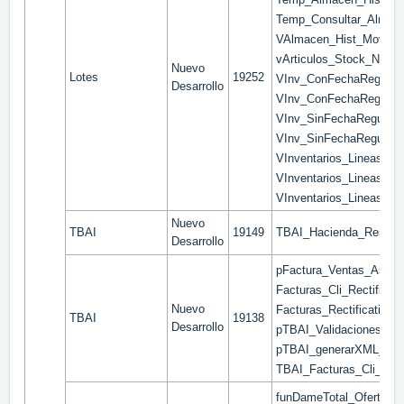
Temp_Consultar_Almace
VAlmacen_Hist_Mov
vArticulos_Stock_NLote
Nuevo
Lotes
19252
VInv_ConFechaRegul_L
Desarrollo
VInv_ConFechaRegul_L
VInv_SinFechaRegul_Lo
VInv_SinFechaRegul_L
VInventarios_Lineas_C
VInventarios_Lineas_Lo
VInventarios_Lineas_L
Nuevo
TBAI
19149
TBAI_Hacienda_Resulta
Desarrollo
pFactura_Ventas_Asocia
Facturas_Cli_Rectifica
Nuevo
Facturas_Rectificativas
TBAI
19138
Desarrollo
pTBAI_ValidacionesNeg
pTBAI_generarXML_Fac
TBAI_Facturas_Cli_Fact
funDameTotal_Oferta_Cer