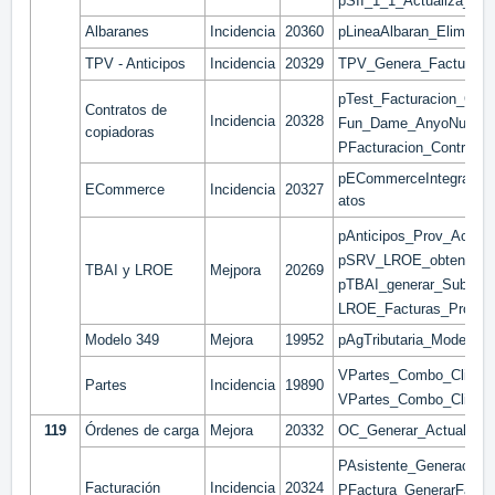
pSII_1_1_Actualiza_Fac
Albaranes
Incidencia
20360
pLineaAlbaran_Eliminar
TPV - Anticipos
Incidencia
20329
TPV_Genera_Factura_D
pTest_Facturacion_Cont
Contratos de
Incidencia
20328
Fun_Dame_AnyoNum_Se
copiadoras
PFacturacion_Contrato
pECommerceIntegracion_
ECommerce
Incidencia
20327
atos
pAnticipos_Prov_Actuali
pSRV_LROE_obtenerPen
TBAI y LROE
Mejpora
20269
pTBAI_generar_Subsana
LROE_Facturas_Prov_C
Modelo 349
Mejora
19952
pAgTributaria_Modelos_
VPartes_Combo_Client
Partes
Incidencia
19890
VPartes_Combo_Cliente
119
Órdenes de carga
Mejora
20332
OC_Generar_Actualizar
PAsistente_Generacion
Facturación
Incidencia
20324
PFactura_GenerarFactu