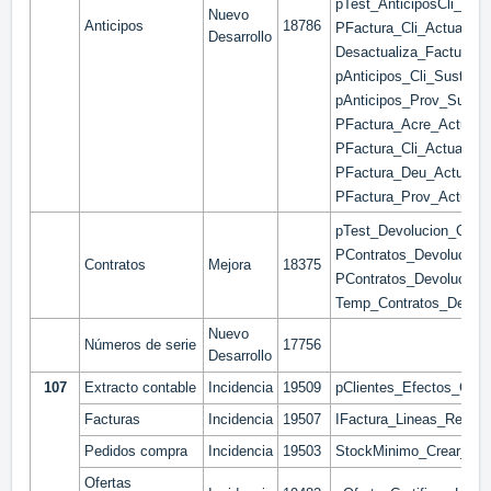
pTest_AnticiposCli_Fact
Nuevo
Anticipos
18786
PFactura_Cli_Actualiz
Desarrollo
Desactualiza_FacturaCli
pAnticipos_Cli_Sustituir
pAnticipos_Prov_Sustitu
PFactura_Acre_Actuali
PFactura_Cli_Actualiza
PFactura_Deu_Actualiz
PFactura_Prov_Actuali
pTest_Devolucion_Contra
PContratos_Devolucion
Contratos
Mejora
18375
PContratos_Devolucion_
Temp_Contratos_Devolv
Nuevo
Números de serie
17756
Desarrollo
107
Extracto contable
Incidencia
19509
pClientes_Efectos_Cobra
Facturas
Incidencia
19507
IFactura_Lineas_Rec_R
Pedidos compra
Incidencia
19503
StockMinimo_Crear_Ped
Ofertas