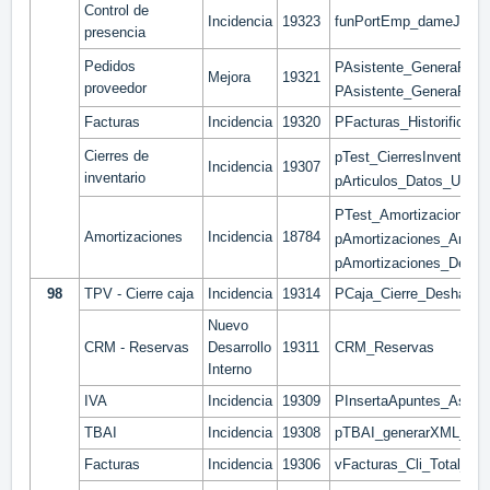
Control de
Incidencia
19323
funPortEmp_dameJorna
presencia
Pedidos
PAsistente_GeneraPedi
Mejora
19321
proveedor
PAsistente_GeneraPedi
Facturas
Incidencia
19320
PFacturas_Historificar
Cierres de
pTest_CierresInventari
Incidencia
19307
inventario
pArticulos_Datos_Ultim
PTest_Amortizaciones_Mu
Amortizaciones
Incidencia
18784
pAmortizaciones_Amorti
pAmortizaciones_Desam
98
TPV - Cierre caja
Incidencia
19314
PCaja_Cierre_Deshacer
Nuevo
CRM - Reservas
Desarrollo
19311
CRM_Reservas
Interno
IVA
Incidencia
19309
PInsertaApuntes_Asien
TBAI
Incidencia
19308
pTBAI_generarXML_Fac
Facturas
Incidencia
19306
vFacturas_Cli_Total_Ant