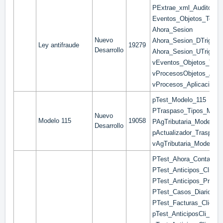
PExtrae_xml_Auditoria
Eventos_Objetos_Temp
Ahora_Sesion
Nuevo
Ahora_Sesion_DTrig
Ley antifraude
19279
Desarrollo
Ahora_Sesion_UTrig
vEventos_Objetos_Tem
vProcesosObjetos_Acci
vProcesos_Aplicaciones
pTest_Modelo_115
PTraspaso_Tipos_Model
Nuevo
Modelo 115
19058
PAgTributaria_Modelos
Desarrollo
pActualizador_Traspasa
vAgTributaria_Modelos
PTest_Ahora_Conta_Apu
PTest_Anticipos_Cli_Dia
PTest_Anticipos_Prov_D
PTest_Casos_DiarioDivi
PTest_Facturas_Cliente_
pTest_AnticiposCli_Fact