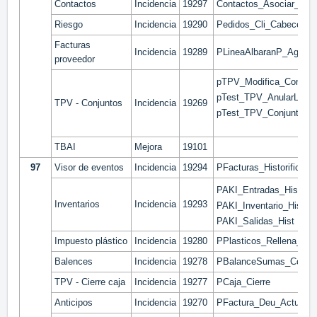
Contactos
Incidencia
19297
Contactos_Asociar_Gen
Riesgo
Incidencia
19290
Pedidos_Cli_Cabecera
Facturas
Incidencia
19289
PLineaAlbaranP_Agrega
proveedor
pTPV_Modifica_Conjunt
pTest_TPV_AnularLinea
TPV - Conjuntos
Incidencia
19269
pTest_TPV_Conjuntos
TBAI
Mejora
19101
97
Visor de eventos
Incidencia
19294
PFacturas_Historificar
PAKI_Entradas_Hist
Inventarios
Incidencia
19293
PAKI_Inventario_Hist
PAKI_Salidas_Hist
Impuesto plástico
Incidencia
19280
PPlasticos_Rellena_Lib
Balences
Incidencia
19278
PBalanceSumas_Consol
TPV - Cierre caja
Incidencia
19277
PCaja_Cierre
Anticipos
Incidencia
19270
PFactura_Deu_Actualiz