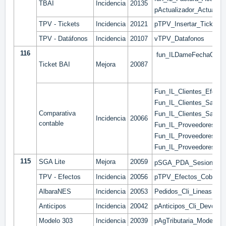
TBAI
Incidencia
20135
pActualizador_Actualiz
TPV - Tickets
Incidencia
20121
pTPV_Insertar_Ticket_L
TPV - Datáfonos
Incidencia
20107
vTPV_Datafonos
116
fun_ILDameFechaOpera
Ticket BAI
Mejora
20087
Fun_IL_Clientes_Efect
Fun_IL_Clientes_Saldo
Comparativa
Fun_IL_Clientes_Saldo
Incidencia
20066
contable
Fun_IL_Proveedores_Ef
Fun_IL_Proveedores_S
Fun_IL_Proveedores_S
115
SGA Lite
Mejora
20059
pSGA_PDA_Sesion
TPV - Efectos
Incidencia
20056
pTPV_Efectos_Cobrar
AlbaraNES
Incidencia
20053
Pedidos_Cli_LineasUbi
Anticipos
Incidencia
20042
pAnticipos_Cli_Devolver
Modelo 303
Incidencia
20039
pAgTributaria_Modelos_