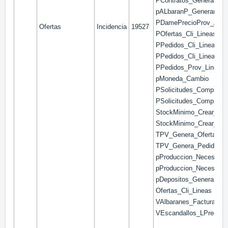
PContratos_GenerarLin
pALbaranP_GenerarSele
PDamePrecioProv_Artic
Ofertas
Incidencia
19527
POfertas_Cli_Lineas_Pr
PPedidos_Cli_Lineas_I
PPedidos_Cli_Lineas_P
PPedidos_Prov_Lineas_
pMoneda_Cambio
PSolicitudes_Compra_L
PSolicitudes_Compra_L
StockMinimo_Crear_Ped
StockMinimo_Crear_Sol
TPV_Genera_Oferta_De
TPV_Genera_Pedido_De
pProduccion_Necesidad
pProduccion_Necesidad
pDepositos_GenerarAlb
Ofertas_Cli_Lineas
VAlbaranes_FacturarMa
VEscandallos_LPrecios