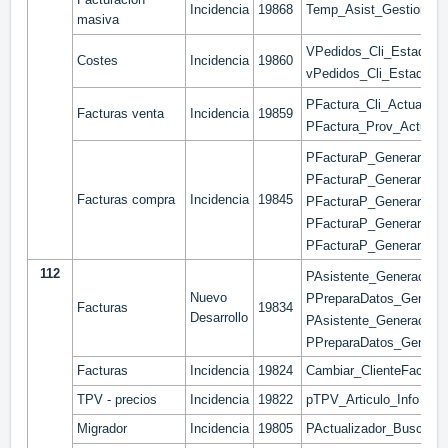
Incidencia
19868
Temp_Asist_GestionFact
masiva
VPedidos_Cli_Estados
Costes
Incidencia
19860
vPedidos_Cli_Estados_
PFactura_Cli_Actualiza
Facturas venta
Incidencia
19859
PFactura_Prov_Actuali
PFacturaP_GenerarList
PFacturaP_GenerarList
Facturas compra
Incidencia
19845
PFacturaP_GenerarRan
PFacturaP_GenerarRan
PFacturaP_GenerarRan
112
PAsistente_Generacion
Nuevo
PPreparaDatos_Generac
Facturas
19834
Desarrollo
PAsistente_Generacion
PPreparaDatos_Generac
Facturas
Incidencia
19824
Cambiar_ClienteFact
TPV - precios
Incidencia
19822
pTPV_Articulo_Info
Migrador
Incidencia
19805
PActualizador_Buscador