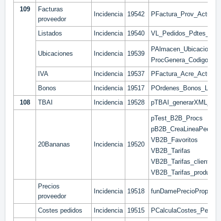
109
Facturas
Incidencia
19542
PFactura_Prov_Actuali
proveedor
Listados
Incidencia
19540
VL_Pedidos_Pdtes_Serv
PAlmacen_Ubicaciones_
Ubicaciones
Incidencia
19539
ProcGenera_CodigoUbic
IVA
Incidencia
19537
PFactura_Acre_Actualiz
Bonos
Incidencia
19517
POrdenes_Bonos_Linea
108
TBAI
Incidencia
19528
pTBAI_generarXML_Fac
pTest_B2B_Procs
pB2B_CreaLineaPedidoC
VB2B_Favoritos
20Bananas
Incidencia
19520
VB2B_Tarifas
VB2B_Tarifas_clientes
VB2B_Tarifas_producto
Precios
Incidencia
19518
funDamePrecioPropieda
proveedor
Costes pedidos
Incidencia
19515
PCalculaCostes_Pedido