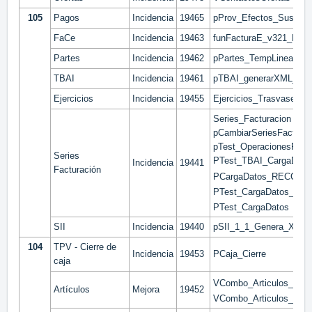
105
Pagos
Incidencia
19465
pProv_Efectos_Sustitui
FaCe
Incidencia
19463
funFacturaE_v321_Lin
Partes
Incidencia
19462
pPartes_TempLineas_Ca
TBAI
Incidencia
19461
pTBAI_generarXML_Fac
Ejercicios
Incidencia
19455
Ejercicios_Trasvase
Series_Facturacion
pCambiarSeriesFacturac
pTest_OperacionesFis
Series
PTest_TBAI_CargaDato
Incidencia
19441
Facturación
PCargaDatos_RECC
PTest_CargaDatos_Maroc
PTest_CargaDatos
SII
Incidencia
19440
pSII_1_1_Genera_XML_F
104
TPV - Cierre de
Incidencia
19453
PCaja_Cierre
caja
VCombo_Articulos_Aje
Artículos
Mejora
19452
VCombo_Articulos_Tod