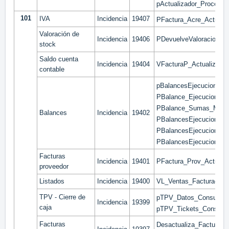
pActualizador_Procesos
101
IVA
Incidencia
19407
PFactura_Acre_Actuali
Valoración de
Incidencia
19406
PDevuelveValoracionInv
stock
Saldo cuenta
Incidencia
19404
VFacturaP_Actualizar_
contable
pBalancesEjecucion_Co
PBalance_Ejecucion_M
PBalance_Sumas_Mens
Balances
Incidencia
19402
PBalancesEjecucion_C
PBalancesEjecucion_C
PBalancesEjecucion_C
Facturas
Incidencia
19401
PFactura_Prov_Actualiz
proveedor
Listados
Incidencia
19400
VL_Ventas_Facturadas
TPV - Cierre de
pTPV_Datos_Consulta_C
Incidencia
19399
caja
pTPV_Tickets_Consulta
Facturas
Desactualiza_FacturaCli