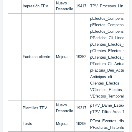
Nuevo
Impresión TPV
19417
TPV_Procesos_Lin_List
Desarrollo
pEfectos_Compensacion
pEfectos_Compensacion
pEfectos_Compensacio
PPedidos_Cli_Lineas_E
pClientes_Efectos_Cobra
pClientes_Efectos_Cobr
Facturas cliente
Mejora
19352
pClientes_Efectos_Cob
PFactura_Cli_Actualizar
pFactura_Deu_Actualiza
Anticipos_cli
Clientes_Efectos
VClientes_Efectos_Cob
VEfectos_Temporal_Ope
Nuevo
pTPV_Dame_Estructura
Plantillas TPV
19317
Desarrollo
pTPV_Filtro_Area_Temp
PTest_Eventos_Historifi
Tests
Mejora
19296
PFacturas_Historificar