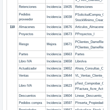
Retenciones
Incidencia
19435
Retenciones
Pedidos
PSolicitudCompra_Gene
Incidencia
19038
proveedor
StockMinimo_Crear_Ped
110
Almacenes
Incidencia
19676
Articulos_Almacenes_L
Proyectos
Incidencia
19673
PProyectos_I
PClientes_DameRiesgo
Riesgo
Mejora
19671
PClientes_DameRiesgo_
Partes
Incidencia
19663
Partes
Libro IVA
Incidencia
19658
LibroIva
Actualizador
Incidencia
19652
Ahora_Consultas_Camp
Ventas
Incidencia
19644
VL_Ventas_Cliente_Arti
pTest_Comprobar_Caso
Libro IVA
Incidencia
19623
PFactura_Acre_Actualiz
Descuentos
Incidencia
19604
Lineas_Descuento_Detal
Pedidos compra
Incidencia
19597
PInserta_Propiedades_L
Propiedades
Incidencia
19567
pActualizar_Stock_Res