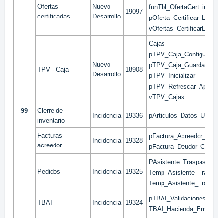
Ofertas
Nuevo
funTbl_OfertaCertLinea_
19097
certificadas
Desarrollo
pOferta_Certificar_Linea
vOfertas_CertificarLinea
Cajas
pTPV_Caja_Configurar
Nuevo
pTPV_Caja_Guardar
TPV - Caja
18908
Desarrollo
pTPV_Inicializar
pTPV_Refrescar_App
vTPV_Cajas
99
Cierre de
Incidencia
19336
pArticulos_Datos_Ultim
inventario
Facturas
pFactura_Acreedor_Copi
Incidencia
19328
acreedor
pFactura_Deudor_Copia
PAsistente_TraspasoDo
Pedidos
Incidencia
19325
Temp_Asistente_Traspa
Temp_Asistente_Traspa
pTBAI_ValidacionesNeg
TBAI
Incidencia
19324
TBAI_Hacienda_ErroresV