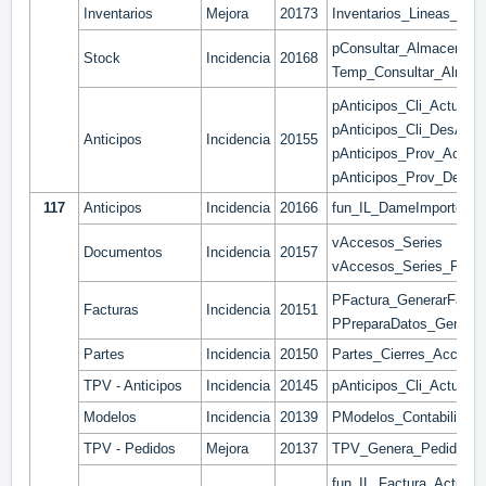
Inventarios
Mejora
20173
Inventarios_Lineas_Lote
pConsultar_Almacenes_
Stock
Incidencia
20168
Temp_Consultar_Almace
pAnticipos_Cli_Actualiz
pAnticipos_Cli_DesActua
Anticipos
Incidencia
20155
pAnticipos_Prov_Actuali
pAnticipos_Prov_DesAct
117
Anticipos
Incidencia
20166
fun_IL_DameImporteCob
vAccesos_Series
Documentos
Incidencia
20157
vAccesos_Series_Prov
PFactura_GenerarFactu
Facturas
Incidencia
20151
PPreparaDatos_Generac
Partes
Incidencia
20150
Partes_Cierres_Accione
TPV - Anticipos
Incidencia
20145
pAnticipos_Cli_Actualiz
Modelos
Incidencia
20139
PModelos_Contabilizar_l
TPV - Pedidos
Mejora
20137
TPV_Genera_Pedido_De
fun_IL_Factura_Actualiz