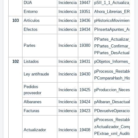
DUA
Incidencia
19447
pSII_1_1_Actualiza_Fac
Entorno
Incidencia
19351
Ahora_Librerias_ERP
103
Artículos
Incidencia
19436
pHistoricoMovimientos
Efectos
Incidencia
19434
PInsertaApuntes_Asien
PPartes_Actualizar_Lin
Partes
Incidencia
19380
PPartes_Confirmar_line
PPartes_DesActualizar
102
Listados
Incidencia
19431
pObjetos_Informes_Gene
pProcesos_RestablecerE
Ley antifraude
Incidencia
19430
PComparaHash_Hist
Pedidos
Incidencia
19425
pProduccion_Necesidad
proveedor
Albaranes
Incidencia
19424
pAlbaran_Desactualizar
Facturas
Incidencia
19423
PDevuelveOperacionesF
pProcesos_RestablecerE
zActualizador_Comprob
Actualizador
Incidencia
19408
PExtrae_xml_Auditoria