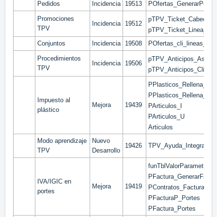
Pedidos
Incidencia
19513
POfertas_GenerarPed
Promociones
pTPV_Ticket_Cabecera
Incidencia
19512
TPV
pTPV_Ticket_Linea_Rec
Conjuntos
Incidencia
19508
POfertas_cli_lineas_Co
Procedimientos
pTPV_Anticipos_Asigna
Incidencia
19506
TPV
pTPV_Anticipos_Cliente
PPlasticos_Rellena_Lib
PPlasticos_Rellena_Lib
Impuesto al
Mejora
19439
PArticulos_I
plástico
PArticulos_U
Articulos
Modo aprendizaje
Nuevo
19426
TPV_Ayuda_Integrada
TPV
Desarrollo
funTblValorParametro_D
PFactura_GenerarFactu
IVA/IGIC en
Mejora
19419
PContratos_FacturarPor
portes
PFacturaP_Portes
PFactura_Portes