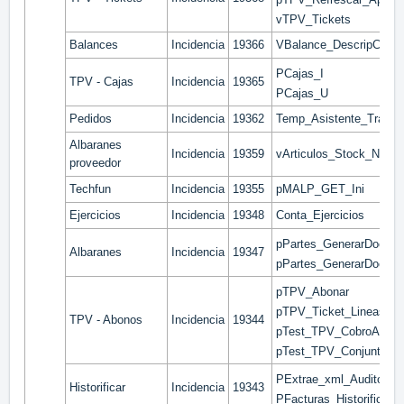
vTPV_Tickets
Balances
Incidencia
19366
VBalance_DescripCuent
PCajas_I
TPV - Cajas
Incidencia
19365
PCajas_U
Pedidos
Incidencia
19362
Temp_Asistente_Traspa
Albaranes
Incidencia
19359
vArticulos_Stock_NSeri
proveedor
Techfun
Incidencia
19355
pMALP_GET_Ini
Ejercicios
Incidencia
19348
Conta_Ejercicios
pPartes_GenerarDocCli
Albaranes
Incidencia
19347
pPartes_GenerarDocPro
pTPV_Abonar
pTPV_Ticket_Lineas_De
TPV - Abonos
Incidencia
19344
pTest_TPV_CobroAbon
pTest_TPV_Conjuntos
PExtrae_xml_Auditoria
Historificar
Incidencia
19343
PFacturas_Historificar