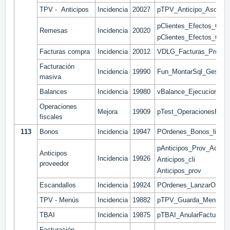
TPV - Anticipos
Incidencia
20027
pTPV_Anticipo_Asociar
pClientes_Efectos_Cobr
Remesas
Incidencia
20020
pClientes_Efectos_Cob
Facturas compra
Incidencia
20012
VDLG_Facturas_Prov_C
Facturación
Incidencia
19990
Fun_MontarSql_Gestion
masiva
Balances
Incidencia
19980
vBalance_Ejecucion_Ag
Operaciones
Mejora
19909
pTest_OperacionesFis
fiscales
113
Bonos
Incidencia
19947
POrdenes_Bonos_linea
pAnticipos_Prov_Actuali
Anticipos
Incidencia
19926
Anticipos_cli
proveedor
Anticipos_prov
Escandallos
Incidencia
19924
POrdenes_LanzarOrden
TPV - Menús
Incidencia
19882
pTPV_Guarda_Menu_Pr
TBAI
Incidencia
19875
pTBAI_AnularFactura
Facturación