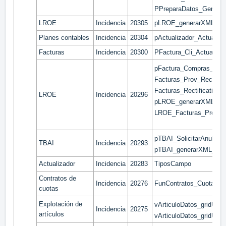
PPreparaDatos_Generac
LROE
Incidencia
20305
pLROE_generarXML_Fac
Planes contables
Incidencia
20304
pActualizador_Actualiz
Facturas
Incidencia
20300
PFactura_Cli_Actualiza
pFactura_Compras_Asoc
Facturas_Prov_Rectifi
Facturas_Rectificativas
LROE
Incidencia
20296
pLROE_generarXML_Fac
LROE_Facturas_Prov_Fa
pTBAI_SolicitarAnularFa
TBAI
Incidencia
20293
pTBAI_generarXML_Fact
Actualizador
Incidencia
20283
TiposCampo
Contratos de
Incidencia
20276
FunContratos_Cuotas_
cuotas
Explotación de
vArticuloDatos_gridUlt
Incidencia
20275
artículos
vArticuloDatos_gridUlti