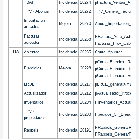
TBAI
Incidencia
20274
pFactura_Ventas_Asocia
TPV - Abonos
Incidencia
20272
TPV_Genera_Factura_D
Importación
Mejora
20270
Ahora_Importacion_Arti
artículos
Facturas
PFactura_Acre_Actualiz
Incidencia
20268
acreedor
Facturas_Prov_Cab
118
Asientos
Incidencia
20235
Conta_Apuntes
pConta_Ejercicio_Regu
Ejercicios
Mejora
20228
pConta_Ejercicio_Regu
pConta_Ejercicio_Regu
LROE
Incidencia
20217
pLROE_generarXML_Fac
Actualizador
Incidencia
20212
pActualizador_Procesos
Inventarios
Incidencia
20204
PInventarios_Actualiza
TPV -
Incidencia
20203
Ppedidos_Cli_LineasUb
propiedades
PRappels_GenerarFactu
Rappels
Incidencia
20191
PRappels_GenerarPedi