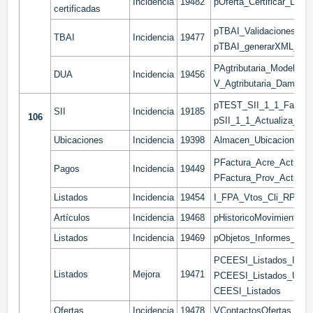
Incidencia
19482
pOferta_Certificar_Linea
certificadas
pTBAI_ValidacionesNeg
TBAI
Incidencia
19477
pTBAI_generarXML_Fac
PAgtributaria_Modelos_P
DUA
Incidencia
19456
V_Agtributaria_DameC
pTEST_SII_1_1_Factura_
SII
Incidencia
19185
106
pSII_1_1_Actualiza_Fac
Ubicaciones
Incidencia
19398
Almacen_Ubicaciones
PFactura_Acre_Actualiz
Pagos
Incidencia
19449
PFactura_Prov_Actualiz
Listados
Incidencia
19454
I_FPA_Vtos_Cli_RPT
Artículos
Incidencia
19468
pHistoricoMovimientos
Listados
Incidencia
19469
pObjetos_Informes_Gene
PCEESI_Listados_I
Listados
Mejora
19471
PCEESI_Listados_U
CEESI_Listados
Ofertas
Incidencia
19478
VContactosOfertas