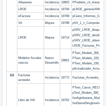
Albaranes
Incidencia
19803
PPedidos_cli_lineas_Co
LROE
Incidencia
19794
pLROE_generarXML_Fac
eFactura
Incidencia
19789
pCeesi_Informes_Gene
SII
Mejora
19788
pSII_1_1_Comprobar_Er
pSRV_LROE_bloquearE
pSRV_LROE_desbloque
LROE
Mejora
19714
pSRV_LROE_obtenerPen
LROE_Facturas_Prov_C
PTest_Modelo_300_Gui
Modelos fiscales
Nuevo
PTest_Modelo_320_Gui
18801
vascos
Desarrollo
PTest_Modelo_330_Gui
pActualizador_Actualiz
111
Facturas
Incidencia
19772
Facturas_Acreedor_Lin
acreedor
PTest_Casos_RECC
pTest_Modelo_390_RE
funAgtributaria_Model
Libro de IVA
Incidencia
19762
funDameDesgloseIvasC