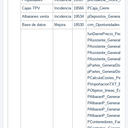
Cajas TPV
Incidencia
19566
PCaja_Cierre
Albaranes venta
Incidencia
19534
pDepositos_GenerarAlb
Base de datos
Mejora
19530
crm_Oportunidades
funDamePrecio_PedidoP
PAsistente_GeneraOfert
PAsistente_GeneraOfer
PAsistente_GeneraPedi
PAsistente_GeneraPedi
pPartes_GenerarDocCli
pPartes_GenerarDocPro
PCalculaCostes_Pedido
PImportacionTXT_EDI
PObjetos_lineas_Ecota
PAlbaranP_GenerarList
PAlbaranP_GenerarList
PAlbaranP_GenerarRan
PAlbaranP_GenerarRan
PContenedores_FactCon