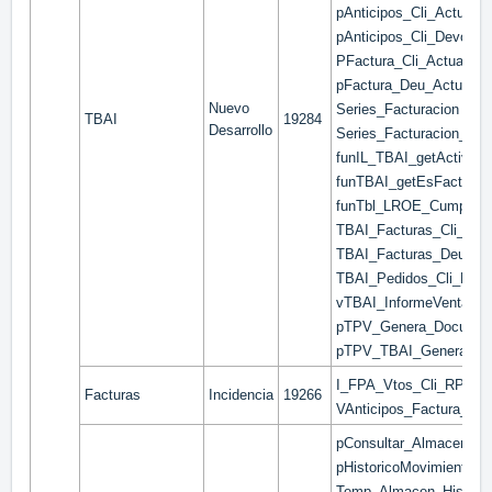
pAnticipos_Cli_Actualiz
pAnticipos_Cli_Devolver
PFactura_Cli_Actualizar
pFactura_Deu_Actualiza
Nuevo
Series_Facturacion
TBAI
19284
Desarrollo
Series_Facturacion_Pro
funIL_TBAI_getActivo
funTBAI_getEsFacturaA
funTbl_LROE_CumpleRe
TBAI_Facturas_Cli_Cab
TBAI_Facturas_Deudor_
TBAI_Pedidos_Cli_Line
vTBAI_InformeVenta
pTPV_Genera_Documen
pTPV_TBAI_GenerarTBA
I_FPA_Vtos_Cli_RPT
Facturas
Incidencia
19266
VAnticipos_Factura_Ne
pConsultar_Almacenes_
pHistoricoMovimientos
Temp_Almacen_Hist_M