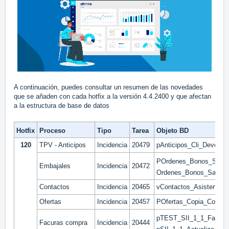
A continuación, puedes consultar un resumen de las novedades
que se añaden con cada hotfix a la versión 4.4.2400 y que afectan
a la estructura de base de datos
Hotfix
Proceso
Tipo
Tarea
Objeto BD
120
TPV - Anticipos
Incidencia
20479
pAnticipos_Cli_Devolver
POrdenes_Bonos_Salida
Embajales
Incidencia
20472
Ordenes_Bonos_Salida
Contactos
Incidencia
20465
vContactos_Asistente
Ofertas
Incidencia
20457
POfertas_Copia_Comple
pTEST_SII_1_1_Factura
Facuras compra
Incidencia
20444