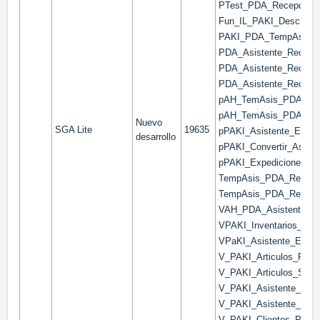
PTest_PDA_Recepcion
Fun_IL_PAKI_Descrip_
PAKI_PDA_TempAsis_Or
PDA_Asistente_Recepc
PDA_Asistente_Recepc
PDA_Asistente_Recepci
pAH_TemAsis_PDA_Rece
pAH_TemAsis_PDA_Rece
Nuevo
SGA Lite
19635
pPAKI_Asistente_Exped
desarrollo
pPAKI_Convertir_Asiste
pPAKI_Expediciones_Pe
TempAsis_PDA_Recepc
TempAsis_PDA_Recepci
VAH_PDA_Asistente_Re
VPAKI_Inventarios_Lect
VPaKI_Asistente_Exped
V_PAKI_Articulos_Prop
V_PAKI_Articulos_Stoc
V_PAKI_Asistente_Expe
V_PAKI_Asistente_Regu
V_PAKI_Clientes_Pedid