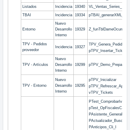
Listados
Incidencia
19340
VL_Ventas_Series_Lote
TBAI
Incidencia
19334
pTBAI_generarXML_Fac
Nuevo
Entorno
Desarrollo
19329
Z_funTblDameOcurrenci
Interno
TPV - Pedidos
TPV_Genera_PedidoPro
Incidencia
19327
proveedor
pTPV_Insertar_Ticket_L
Nuevo
TPV - Artículos
Desarrollo
19299
pTPV_Demo_PrepararEn
Interno
Nuevo
pTPV_Inicializar
TPV - Entorno
Desarrollo
19295
pTPV_Refrescar_App
Interno
vTPV_Tickets
PTest_ComprobarIvas
pTest_OpFiscalesCanar
PAsistente_GeneraPedi
PActualizador_Buscador
PAnticipos_Cli_I