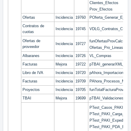
Clientes_Efectos
Prov_Efectos
Ofertas
Incidencia
19760
POferta_Generar_Ejecu
Contratos de
Incidencia
19745
VDLG_Contratos_Cuota
cuotas
Ofertas de
funOfertasProvCalculaE
Incidencia
19727
proveedor
Ofertas_Pro_Lineas
Albaranes
Incidencia
19726
VL_Compras
Facturas
Mejora
19722
pTBAI_generarXML_Fac
Libro de IVA
Incidencia
19720
pAhora_Importacion_Lib
Facturas
Incidencia
19709
PAhora_Procesos_Masiv
Proyectos
Incidencia
19705
funTotalFacturaProvPro
TBAI
Mejora
19699
pTBAI_ValidacionesNeg
PTest_Casos_PAKI_PD
PTest_PAKI_Carga_Do
PTest_PAKI_Expedicio
PTest_PAKI_PDA_Exped