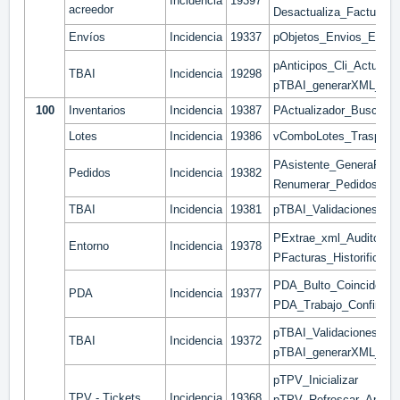
Incidencia
19397
acreedor
Desactualiza_FacturaPr
Envíos
Incidencia
19337
pObjetos_Envios_Elect
pAnticipos_Cli_Actualiz
TBAI
Incidencia
19298
pTBAI_generarXML_Fac
100
Inventarios
Incidencia
19387
PActualizador_Buscador
Lotes
Incidencia
19386
vComboLotes_Traspaso
PAsistente_GeneraPedi
Pedidos
Incidencia
19382
Renumerar_Pedidos_Cli
TBAI
Incidencia
19381
pTBAI_ValidacionesNeg
PExtrae_xml_Auditoria
Entorno
Incidencia
19378
PFacturas_Historificar
PDA_Bulto_CoincideCon
PDA
Incidencia
19377
PDA_Trabajo_ConfirmaL
pTBAI_ValidacionesNeg
TBAI
Incidencia
19372
pTBAI_generarXML_Fac
pTPV_Inicializar
TPV - Tickets
Incidencia
19368
pTPV_Refrescar_App