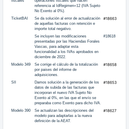
fiscales
operaciones fiscales que hacen
referencia al IdRegimen=12 (IVA Sujeto
No Exento al 0%).
TicketBAI
Se da solución al error de actualización
#18663
de aquellas facturas con retención e
importe total negativo.
Se incluyen las modificaciones
#18618
presentadas por las Haciendas Forales
Vascas, para adaptar esta
funcionalidad a los IVAs aprobados en
diciembre de 2022.
Modelo 349
Se corrige el cálculo de la totalización
#18658
por paises del informe de
adquisiciones.
SII
Damos solución a la generación de los
#18653
datos de subida de las facturas que
incorporan el nuevo IVA Sujeto No
Exento al 0%, en las que el envío se
preparaba como Exento para dicho IVA.
Modelo 390
Se actualizan las descripciones del
#18627
modelo para adaptarlas a la nueva
definición de la AEAT.