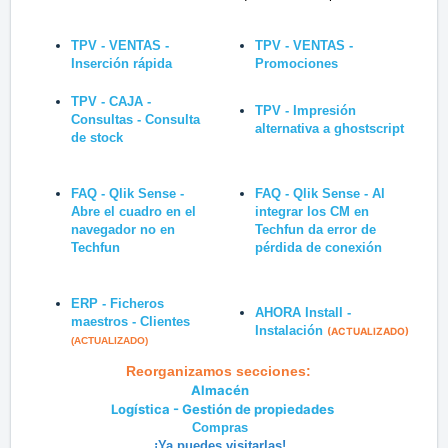
TPV - VENTAS -
TPV - VENTAS -
Inserción rápida
Promociones
TPV - CAJA -
TPV - Impresión
Consultas - Consulta
alternativa a ghostscript
de stock
FAQ - Qlik Sense -
FAQ - Qlik Sense - Al
Abre el cuadro en el
integrar los CM en
navegador no en
Techfun da error de
Techfun
pérdida de conexión
ERP - Ficheros
AHORA Install -
maestros - Clientes
Instalación
(ACTUALIZADO)
(ACTUALIZADO)
Reorganizamos secciones:
Almacén
Logística - Gestión de propiedades
Compras
¡Ya puedes visitarlas!