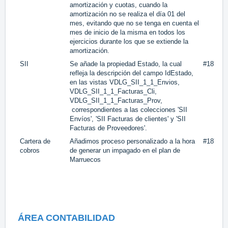
amortización y cuotas, cuando la
amortización no se realiza el día 01 del
mes, evitando que no se tenga en cuenta el
mes de inicio de la misma en todos los
ejercicios durante los que se extiende la
amortización.
SII
Se añade la propiedad Estado, la cual
#18734
refleja la descripción del campo IdEstado,
en las vistas VDLG_SII_1_1_Envios,
VDLG_SII_1_1_Facturas_Cli,
VDLG_SII_1_1_Facturas_Prov,
correspondientes a las colecciones 'SII
Envíos', 'SII Facturas de clientes' y 'SII
Facturas de Proveedores'.
Cartera de
Añadimos proceso personalizado a la hora
#18747
cobros
de generar un impagado en el plan de
Marruecos
ÁREA CONTABILIDAD