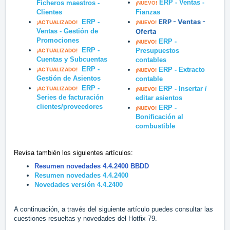
ERP - Ventas -
Ficheros maestros -
¡NUEVO!
Clientes
Fianzas
ERP - Ventas -
ERP -
¡ACTUALIZADO!
¡NUEVO!
Ventas - Gestión de
Oferta
Promociones
ERP -
¡NUEVO!
ERP -
Presupuestos
¡ACTUALIZADO!
Cuentas y Subcuentas
contables
ERP -
ERP - Extracto
¡ACTUALIZADO!
¡NUEVO!
Gestión de Asientos
contable
ERP -
ERP - Insertar /
¡ACTUALIZADO!
¡NUEVO!
Series de facturación
editar asientos
clientes/proveedores
ERP -
¡NUEVO!
Bonificación al
combustible
Revisa también los siguientes artículos:
Resumen novedades 4.4.2400 BBDD
Resumen novedades 4.4.2400
Novedades versión 4.4.2400
A continuación, a través del siguiente artículo puedes consultar las
cuestiones resueltas y novedades del Hotfix 79.