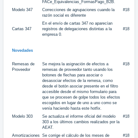
FACe_Equivalencias‎_FormasPago_B2B.
Modelo 347
Correcciones de agrupaciones cuando la
#18774
razón social es diferente
En el envío de cartas 347 no aparecían
Cartas 347
registros de delegaciones distintas a la
#
18769
empresa 0.
Novedades
Remesas de
Se mejora la asignación de efectos a
#18679
Proveedor
remesas de proveedor tanto usando los
botones de flechas para asociar o
desasociar efectos de la remesa, como
desde el botón asociar presente en el filtro
accesible desde el mismo formulario para
que se procesen de golpe todos los efectos
escogidos en lugar de uno a uno como se
venía haciendo hasta este hotfix.
Modelo 303
Se actualiza el informe oficial del modelo
#18764
303 a los últimos cambios realizados por la
AEAT.
Amortizaciones
Se corrige el cálculo de los meses de
#18742