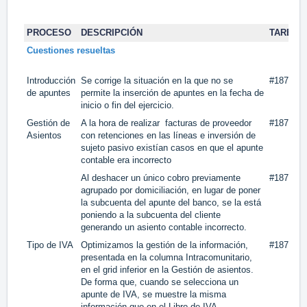
PROCESO
DESCRIPCIÓN
TAREA
Cuestiones resueltas
Introducción
Se corrige la situación en la que no se
#18752
de apuntes
permite la inserción de apuntes en la fecha de
inicio o fin del ejercicio.
Gestión de
A la hora de realizar facturas de proveedor
#18712
Asientos
con retenciones en las líneas e inversión de
sujeto pasivo existían casos en que el apunte
contable era incorrecto
Al deshacer un único cobro previamente
#18717
agrupado por domiciliación, en lugar de poner
la subcuenta del apunte del banco, se la está
poniendo a la subcuenta del cliente
generando un asiento contable incorrecto.
Tipo de IVA
Optimizamos la gestión de la información,
#18751
presentada en la columna Intracomunitario,
en el grid inferior en la Gestión de asientos.
De forma que, cuando se selecciona un
apunte de IVA, se muestre la misma
información que en el Libro de IVA.