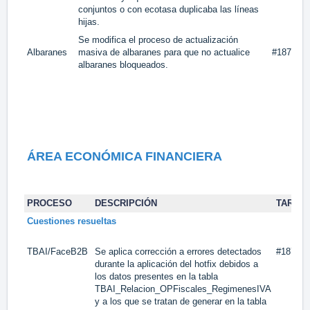
conjuntos o con ecotasa duplicaba las líneas
hijas.
Se modifica el proceso de actualización
Albaranes
masiva de albaranes para que no actualice
#18757
albaranes bloqueados.
ÁREA ECONÓMICA FINANCIERA
PROCESO
DESCRIPCIÓN
TAREA
Cuestiones resueltas
TBAI/FaceB2B
Se aplica corrección a errores detectados
#18744
durante la aplicación del hotfix debidos a
los datos presentes en la tabla
TBAI_Relacion_OPFiscales_RegimenesIVA
y a los que se tratan de generar en la tabla