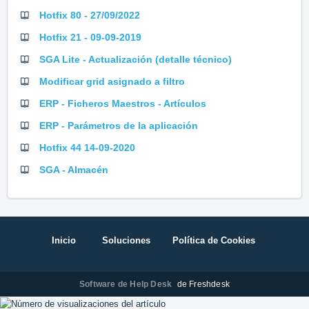
Hotfix 80 - 27/09/2022
Hotfix 21 - 09-09-2019
SGA Lite - Actualización (detalle técnico)
Modificar grid asignado a filtro
ERP - Ficheros Maestros - Artículos
ERP - Parámetros de la aplicación
Hotfix 44 14-09-2020
SGA - Almacén
Inicio
Soluciones
Política de Cookies
Software de Help Desk
de Freshdesk