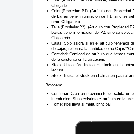
Lote:
(Artículo con lote. Visible) seleccionare
Obligado
Color (Propiedad P1):
(Artículo con Propiedad P1
de barras tiene información de P1, sino se sel
error. Obligatorio.
Talla (PropiedadP2):
(Artículo con Propiedad P2 d
barras tiene información de P2, sino se seleccio
Obligatorio.
Cajas:
Sólo saldrá si en el artículo tenemos d
de cajas, rellenará la cantidad como Cajas*"Can
Cantidad:
Cantidad de artículo que hemos con
de la existente en la ubicación.
Stock Ubicación:
Indica el stock en la ubicac
lectura
Stock:
Indica el stock en el almacén para el art
Botonera:
Confirmar:
Crea un movimiento de salida en el 
introducida. Si no existiera el artículo en la ubi
Home:
Nos lleva al menú principal