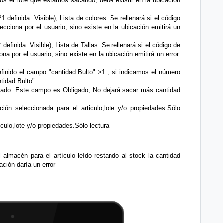
mos el lote que estamos sacando, debe existir en la ubicación
 definida. Visible), Lista de colores. Se rellenará si el código
ecciona por el usuario, sino existe en la ubicación emitirá un
efinida. Visible), Lista de Tallas. Se rellenará si el código de
na por el usuario, sino existe en la ubicación emitirá un error.
efinido el campo "cantidad Bulto" >1 , si indicamos el número
tidad Bulto".
tado. Este campo es Obligado, No dejará sacar más cantidad
ión seleccionada para el articulo,lote y/o propiedades.Sólo
iculo,lote y/o propiedades.Sólo lectura
almacén para el artículo leído restando al stock la cantidad
cación daría un error