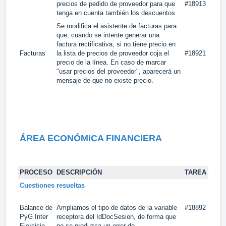
precios de pedido de proveedor para que
#18913
tenga en cuenta también los descuentos.
Se modifica el asistente de facturas para
que, cuando se intente generar una
factura rectificativa, si no tiene precio en
Facturas
la lista de precios de proveedor coja el
#18921
precio de la línea. En caso de marcar
"usar precios del proveedor", aparecerá un
mensaje de que no existe precio.
ÁREA ECONÓMICA FINANCIERA
PROCESO
DESCRIPCIÓN
TAREA
Cuestiones resueltas
Balance de
Ampliamos el tipo de datos de la variable
#18892
PyG Inter
receptora del IdDocSesion, de forma que
Ejercicio
no se produzca un error de