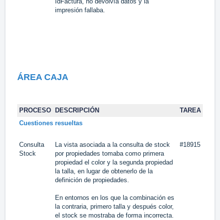
IdFactura, no devolvía datos y la
impresión fallaba.
ÁREA CAJA
PROCESO
DESCRIPCIÓN
TAREA
Cuestiones resueltas
Consulta
La vista asociada a la consulta de stock
#18915
Stock
por propiedades tomaba como primera
propiedad el color y la segunda propiedad
la talla, en lugar de obtenerlo de la
definición de propiedades.
En entornos en los que la combinación es
la contraria, primero talla y después color,
el stock se mostraba de forma incorrecta.