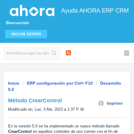
Ayuda AHORA ERP CRM
Bienvenido
INICIAR SESIÓN
Inicio
ERP configuración por Ctrl+ F10
Desarrollo
5.0
Método CrearControl
Imprimir
Modificado en: Lun, 3 Abr, 2023 a 1:37 P. M.
En la versión 5.0 se ha implementado un nuevo método llamado
CrearControl
en aquellos controles de uso común con el fin de