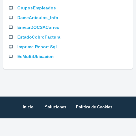
GruposEmpleados
DameArticulos_Info
EnviarDOCSACorreo
EstadoCobroFactura
Imprime Report Sql
EsMultiUbicacion
Inicio
Soluciones
Política de Cookies
Software de Help Desk
de Freshdesk