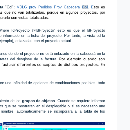
ta
"Col":
VDLG_proy_Pedidos_Prov_Cabecera_
Col
. E
sto es
las que no van totalizadas, porque en algunos proyectos, por
urarlo con vistas totalizadas.
Where IdProyecto=@IdProyecto" esto es que el IdProyecto
 informado en la ficha del proyecto. Por tanto, la vista ed la
r ejemplo), enlazadas con el proyecto actual.
nes donde el proyecto no está enlazado en la cabecerá en la
Por ejemplo cuando son
cretas del desglose de la factura.
 facturar diferentes conceptos de distipos proyectos. En
re una infinidad de opciones de combinaciones posibles, todo
miento de los
grupos de objetos
. Cuando se requiere informar
dos que se mostraran en el desplegable o si es necesario uno
nombre, automáticamente se incorporará a la tabla de los