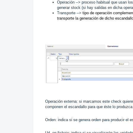
Operación --> proceso habitual que usan lo
generar stock (si hay salidas en dicha opera
Transporte -->
tipo de operación complementar
transporte la generación de dicho escandall
Operación externa: si marcamos este check quiere
componen el escandallo para que éste lo produzca 
Orden: indica si se genera orden para producir el 
Ud. en fichaje: indica si se visualizarán las unidad