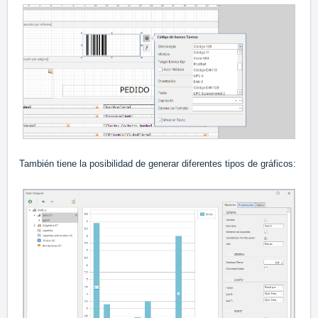
También tiene la posibilidad de generar diferentes tipos de gráficos: