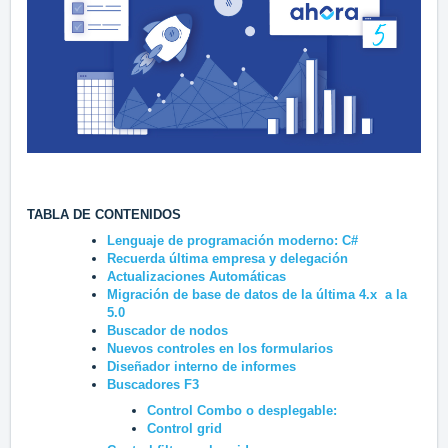
TABLA DE CONTENIDOS
Lenguaje de programación moderno: C#
Recuerda última empresa y delegación
Actualizaciones Automáticas
Migración de base de datos de la última 4.x a la
5.0
Buscador de nodos
Nuevos controles en los formularios
Diseñador interno de informes
Buscadores F3
Control Combo o desplegable:
Control grid