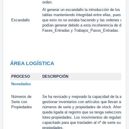
orden.
Al generar un escandallo la introducción de los mat
tablas manteniendo integridad entre ellas, pues exi
Escandallo
que esto no se estaba haciendo y las ordenes de p
podían generar debido a esta incoherencia de datos 
Fases_Entradas y Trabajos_Pasos_Entradas.
ÁREA LOGÍSTICA
PROCESO
DESCRIPCIÓN
Novedades
Números de
Se ha revisado y mejorado la capacidad de la aplic
Serie con
gestionar inventarios con artículos que llevan al m
Propiedades
números de serie y propiedades de stock. Ahora la re
queda ligada al registro que se tenga seleccionado en
lotes-propiedades. Los movimientos de regularizaci
capacitado para que trasladen al nº de serie su co
propiedades.