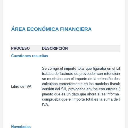
ÁREA ECONÓMICA FINANCIERA
PROCESO
DESCRIPCIÓN
Cuestiones resueltas
Se corrige el importe total que figuraba en el Libro
trataba de facturas de proveedor con retenciones po
se mostraba con el importe de la retención descon
calculaba correctamente en los modelos fiscales, c
Libro de IVA
versión del SII, provocaba envíos con errores (Acep
puesto que es un dato que ahora si se informa en el
comprueba que el importe total es la suma de base
IVA.
Novedades