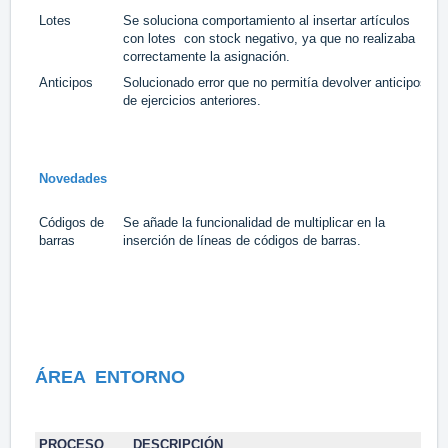
Lotes
Se soluciona comportamiento al insertar artículos
#
con lotes con stock negativo, ya que no realizaba
correctamente la asignación.
Anticipos
Solucionado error que no permitía devolver anticipos
#
de ejercicios anteriores.
Novedades
Códigos de
Se añade la funcionalidad de multiplicar en la
#
barras
inserción de líneas de códigos de barras.
Á
REA
ENTORNO
PROCESO
DESCRIPCIÓN