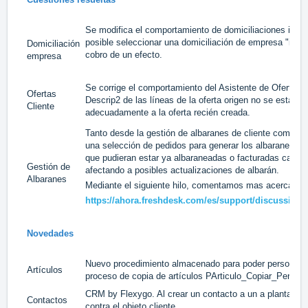
Se modifica el comportamiento de domiciliaciones inact
posible seleccionar una domiciliación de empresa "inactiv
Domiciliación
cobro de un efecto.
empresa
Se corrige el comportamiento del Asistente de Ofertas y
Ofertas
Descrip2 de las líneas de la oferta origen no se estaba 
Cliente
adecuadamente a la oferta recién creada.
Tanto desde la gestión de albaranes de cliente como de 
una selección de pedidos para generar los albaranes, la
que pudieran estar ya albaraneadas o facturadas camb
Gestión de
afectando a posibles actualizaciones de albarán.
Albaranes
Mediante el siguiente hilo, comentamos mas acerca de
https://ahora.freshdesk.com/es/support/discussions
Novedades
Nuevo procedimiento almacenado para poder personaliza
Artículos
proceso de copia de artículos PArticulo_Copiar_Persona
CRM by Flexygo. Al crear un contacto a un a planta la 
Contactos
contra el objeto cliente