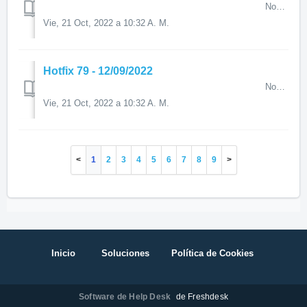
Novedades destacadas en el Hotfix 80 A continuación, a t...
Vie, 21 Oct, 2022 a 10:32 A. M.
Hotfix 79 - 12/09/2022
Novedades destacadas en el Hotfix 79 A continuación,...
Vie, 21 Oct, 2022 a 10:32 A. M.
1
2
3
4
5
6
7
8
9
Inicio
Soluciones
Política de Cookies
Software de Help Desk
de Freshdesk