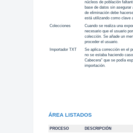
núcleos de población faltan
base de datos sin asegurar 
de eliminación debe hacers
está utilizando como clave a
Colecciones
Cuando se realiza una expor
necesario que el usuario po
colección. Se añade un men
proceder el usuario.
Importador TXT
Se aplica corrección en el 
no se estaba haciendo caso 
Cabecera" que se podía espe
importación.
ÁREA
LISTADOS
PROCESO
DESCRIPCIÓN