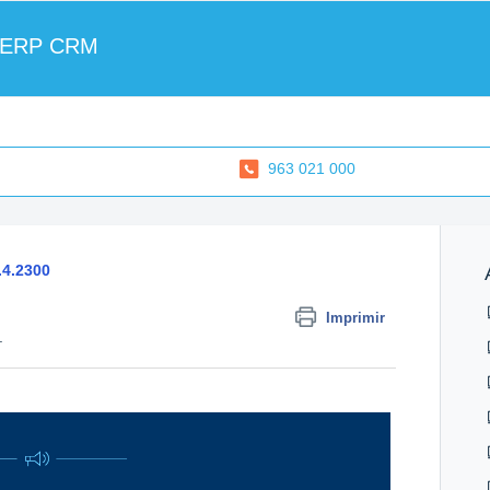
 ERP CRM
963 021 000
.4.2300
Imprimir
.