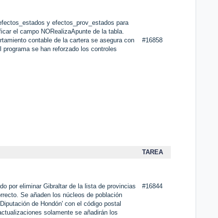
 efectos_estados y efectos_prov_estados para
ificar el campo NORealizaApunte de la tabla.
tamiento contable de la cartera se asegura con
#16858
el programa se han reforzado los controles
TAREA
o por eliminar Gibraltar de la lista de provincias
#16844
rrecto. Se añaden los núcleos de población
'Diputación de Hondón' con el código postal
actualizaciones solamente se añadirán los