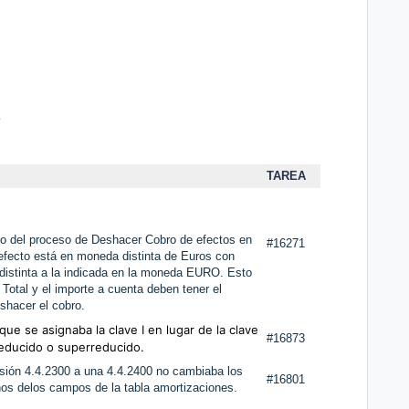
A
TAREA
to del proceso de Deshacer Cobro de efectos en
#16271
efecto está en moneda distinta de Euros con
distinta a la indicada en la moneda EURO. Esto
e Total y el importe a cuenta deben tener el
shacer el cobro.
que se asignaba la clave I en lugar de la clave
#16873
 reducido o superreducido.
sión 4.4.2300 a una 4.4.2400 no cambiaba los
#16801
nos delos campos de la tabla amortizaciones.