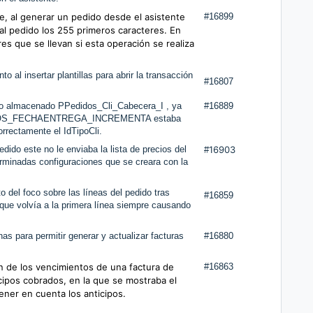
e, al generar un pedido desde el asistente
#16899
 al pedido los 255 primeros caracteres. En
res que se llevan si esta operación se realiza
 al insertar plantillas para abrir la transacción
#16807
to almacenado PPedidos_Cli_Cabecera_I , ya
#16889
DIDOS_FECHAENTREGA_INCREMENTA estaba
rrectamente el IdTipoCli.
edido este no le enviaba la lista de precios del
16903
#
rminadas configuraciones que se creara con la
o del foco sobre las líneas del pedido tras
#16859
 que volvía a la primera línea siempre causando
as para permitir generar y actualizar facturas
#16880
ón de los vencimientos de una factura de
#16863
cipos cobrados, en la que se mostraba el
tener en cuenta los anticipos.