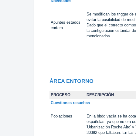
Novedades
Se modifican los trigger de
evitar la posibilidad de mod
Apuntes estados
Dado que el correcto compor
cartera
la configuración estándar d
mencionados.
ÁREA
ENTORNO
PROCESO
DESCRIPCIÓN
Cuestiones resueltas
Poblaciones
En la bbdd vacía se ha optad
españolas, ya que no era co
'Urbanización Roche Alto' y 
30392 que faltaban. En las 