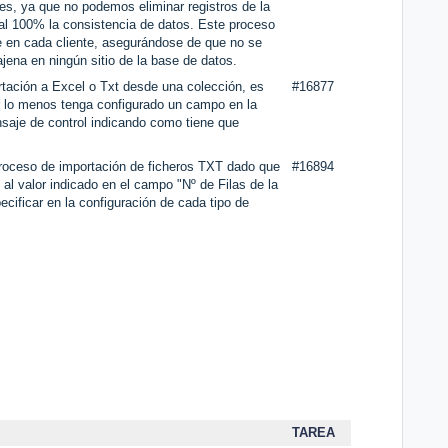
tes, ya que no podemos eliminar registros de la
al 100% la consistencia de datos. Este proceso
e en cada cliente, asegurándose de que no se
jena en ningún sitio de la base de datos.
tación a Excel o Txt desde una colección, es
#16877
r lo menos tenga configurado un campo en la
saje de control indicando como tiene que
proceso de importación de ficheros TXT dado que
#16894
al valor indicado en el campo "Nº de Filas de la
cificar en la configuración de cada tipo de
TAREA