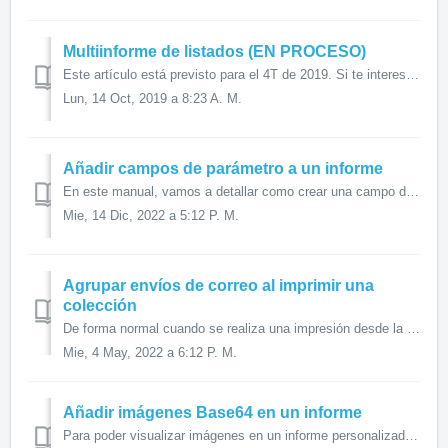
Multiinforme de listados (EN PROCESO)
Este artículo está previsto para el 4T de 2019. Si te interesa no dudes en hacérnoslo dándole al "like". Los artículos en proceso con más likes s...
Lun, 14 Oct, 2019 a 8:23 A. M.
Añadir campos de parámetro a un informe
En este manual, vamos a detallar como crear una campo de tipo parámetro en un informe de crystal reports para que al lanzar el informe se pida por pantalla...
Mie, 14 Dic, 2022 a 5:12 P. M.
Agrupar envíos de correo al imprimir una
colección
De forma normal cuando se realiza una impresión desde la colección y se envía por correo, el ERP genera un único fichero PDF con todos los registros que ten...
Mie, 4 May, 2022 a 6:12 P. M.
Añadir imágenes Base64 en un informe
Para poder visualizar imágenes en un informe personalizado, disponemos de la función 'fun_B64ToImage' la cual permite dada una cadena base64 almacen...