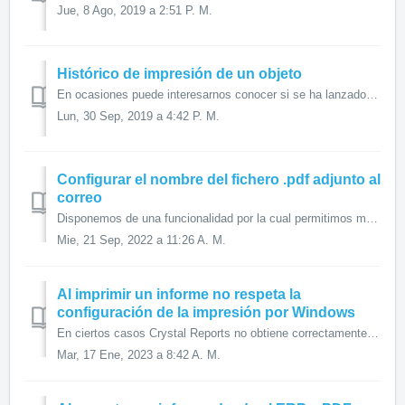
Jue, 8 Ago, 2019 a 2:51 P. M.
Histórico de impresión de un objeto
En ocasiones puede interesarnos conocer si se ha lanzado a imprimir un objeto de la aplicación. Siempre que el objeto o colección tenga un report vinculado ...
Lun, 30 Sep, 2019 a 4:42 P. M.
Configurar el nombre del fichero .pdf adjunto al
correo
Disponemos de una funcionalidad por la cual permitimos modificar el nombre del fichero PDF el cual se adjunta al correo cuando utilizamos desde la impresión...
Mie, 21 Sep, 2022 a 11:26 A. M.
Al imprimir un informe no respeta la
configuración de la impresión por Windows
En ciertos casos Crystal Reports no obtiene correctamente la configuración de impresora a la hora de visualizar o imprimir un informe, esto es debido a inco...
Mar, 17 Ene, 2023 a 8:42 A. M.