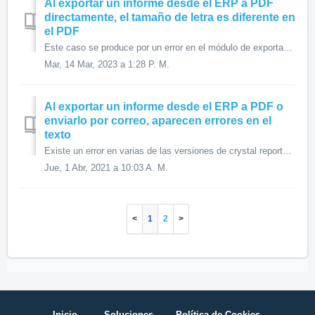
Al exportar un informe desde el ERP a PDF
directamente, el tamaño de letra es diferente en
el PDF
Este caso se produce por un error en el módulo de exportación a PDF que trae Crystal Reports. Para solventar este caso tenemos que realizar el siguiente p...
Mar, 14 Mar, 2023 a 1:28 P. M.
Al exportar un informe desde el ERP a PDF o
enviarlo por correo, aparecen errores en el
texto
Existe un error en varias de las versiones de crystal reports que provoca que aparezcan caracteres extra a los textos cuando ciertos drivers de impresoras e...
Jue, 1 Abr, 2021 a 10:03 A. M.
1
2
Inicio
Soluciones
Política de Cookies