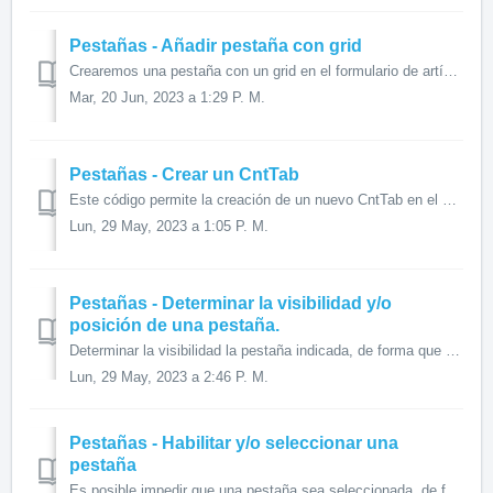
Pestañas - Añadir pestaña con grid
Crearemos una pestaña con un grid en el formulario de artículos donde listaremos los pedidos relacionados al artículo. Es interesante porque la sql de la gr...
Mar, 20 Jun, 2023 a 1:29 P. M.
Pestañas - Crear un CntTab
Este código permite la creación de un nuevo CntTab en el panel deseado, donde podremos agregar pestañas a voluntad. Código VB6: Set lTabEfectos = gFor...
Lun, 29 May, 2023 a 1:05 P. M.
Pestañas - Determinar la visibilidad y/o
posición de una pestaña.
Determinar la visibilidad la pestaña indicada, de forma que se muestre o no. Si quiero mover de posición la pestaña, debo de usar la propiedad Move del cont...
Lun, 29 May, 2023 a 2:46 P. M.
Pestañas - Habilitar y/o seleccionar una
pestaña
Es posible impedir que una pestaña sea seleccionada, de forma que no se pueda acceder a ella. Es útil, por ejemplo, si queremos impedir el uso de cierta fun...